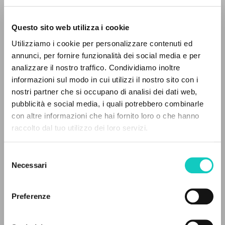
Questo sito web utilizza i cookie
Utilizziamo i cookie per personalizzare contenuti ed
annunci, per fornire funzionalità dei social media e per
analizzare il nostro traffico. Condividiamo inoltre
informazioni sul modo in cui utilizzi il nostro sito con i
nostri partner che si occupano di analisi dei dati web,
Giussani Luigi
Autore
pubblicità e social media, i quali potrebbero combinarle
con altre informazioni che hai fornito loro o che hanno
BUR
raccolto dal tuo utilizzo dei loro servizi.
Italiano
RICERCA AVANZATA »
1997
Selezione
A
Pagine: 380
Z
Necessari
del
consenso
0
DOCUMENTI TROVATI
Preferenze
ULTIMO AGGIORNAMENTO
05/06/2025