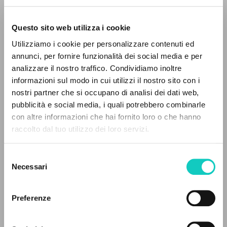
Questo sito web utilizza i cookie
Utilizziamo i cookie per personalizzare contenuti ed
annunci, per fornire funzionalità dei social media e per
analizzare il nostro traffico. Condividiamo inoltre
informazioni sul modo in cui utilizzi il nostro sito con i
nostri partner che si occupano di analisi dei dati web,
pubblicità e social media, i quali potrebbero combinarle
Giussani Luigi
Autore
con altre informazioni che hai fornito loro o che hanno
Oliveira Neófita
Traduttore
raccolto dal tuo utilizzo dei loro servizi.
Resi Virgilio
Revisore della traduzione
RICERCA AVANZATA »
Tremolada Francesco
Traduttore
Selezione
A
Vecchio Giovanni
Revisore della traduzione
Z
Necessari
del
consenso
Companhia Ilimitada
0
DOCUMENTI TROVATI
Portoghese BR
Preferenze
2024
Pagine: 390