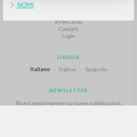
NAVIGA
NOMI
Ricerca avanzata »
Il PerCorso
Contatti
Login
LINGUA
Italiano
Inglese
Spagnolo
NEWSLETTER
Ricevi aggiornamenti su nuove pubblicazioni,
eventi e percorsi editoriali.