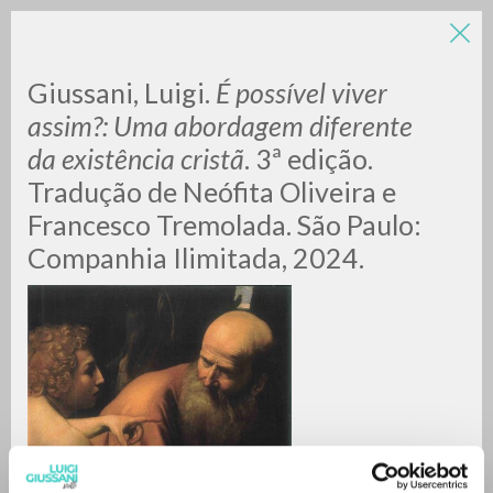
LUIGI
Giussani, Luigi.
É possível viver
assim?: Uma abordagem diferente
GIUSSANI
da existência cristã
. 3⁠ª edição.
Tradução de Neófita Oliveira e
scritti
Francesco Tremolada. São Paulo:
Companhia Ilimitada, 2024.