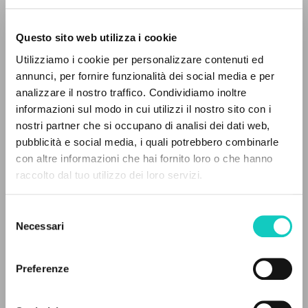
[Traducción].
Questo sito web utilizza i cookie
Utilizziamo i cookie per personalizzare contenuti ed
annunci, per fornire funzionalità dei social media e per
IL PROGETTO
analizzare il nostro traffico. Condividiamo inoltre
informazioni sul modo in cui utilizzi il nostro sito con i
Il portale raccoglie e rende accessibili gli scritti
nostri partner che si occupano di analisi dei dati web,
di Luigi Giussani: quasi 5000 voci bibliografiche,
pubblicità e social media, i quali potrebbero combinarle
testi integrali in 5 lingue e percorsi tematici
con altre informazioni che hai fornito loro o che hanno
dedicati.
raccolto dal tuo utilizzo dei loro servizi.
Selezione
NAVIGA
Necessari
del
consenso
Ricerca avanzata »
Il PerCorso
Preferenze
Contatti
Login