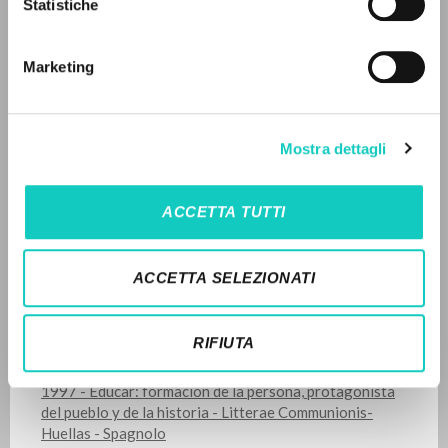
Statistiche
Giussani Luigi
Autore
LINGUA
Universitas. Asociación para la docencia y la investigación
Marketing
Spagnolo
Italiano
Inglese
Spagnolo
2005
Pagine: 14
Mostra dettagli
NEWSLETTER
Ricevi aggiornamenti su nuove pubblicazioni,
ULTIMO AGGIORNAMENTO
ACCETTA TUTTI
26/11/2025
eventi e percorsi editoriali.
ACCETTA SELEZIONATI
LEGGI IL FULL TEXT NELL'EDIZIONE
Iscriviti
RIFIUTA
DISPONIBILE
1997 - Educar: formación de la persona, protagonista
del pueblo y de la historia - Litterae Communionis-
Huellas - Spagnolo