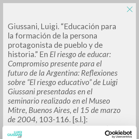
Giussani, Luigi. “Educación para
la formación de la persona
protagonista de pueblo y de
historia.” En
El riesgo de educar:
A
Z
Compromiso presente para el
futuro de la Argentina: Reflexiones
0
DOCUMENTI TROVATI
sobre “El riesgo educativo” de Luigi
Giussani presentadas en el
seminario realizado en el Museo
RISULTATI SUCCESSIVI
Mitre, Buenos Aires, el 15 de marzo
de 2004
, 103-116. [s.l.]:
Universitas. Asociación para la
docencia y la investigación, 2005.