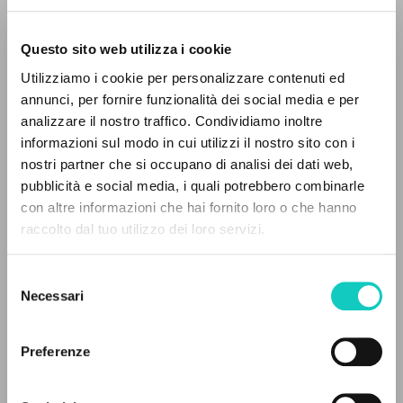
Questo sito web utilizza i cookie
Utilizziamo i cookie per personalizzare contenuti ed
annunci, per fornire funzionalità dei social media e per
analizzare il nostro traffico. Condividiamo inoltre
informazioni sul modo in cui utilizzi il nostro sito con i
nostri partner che si occupano di analisi dei dati web,
Cordas Durval
Traduttore
pubblicità e social media, i quali potrebbero combinarle
Giussani Luigi
Autore
IL PROGETTO
con altre informazioni che hai fornito loro o che hanno
raccolto dal tuo utilizzo dei loro servizi.
Il portale raccoglie e rende accessibili gli scritti
Portoghese BR
di Luigi Giussani: quasi 5000 voci bibliografiche,
Litterae Communionis-Passos edição brasileira
Selezione
2003
testi integrali in 5 lingue e percorsi tematici
Necessari
del
Pagine: 3
dedicati.
consenso
Preferenze
NAVIGA
ULTIMO AGGIORNAMENTO
16/07/2024