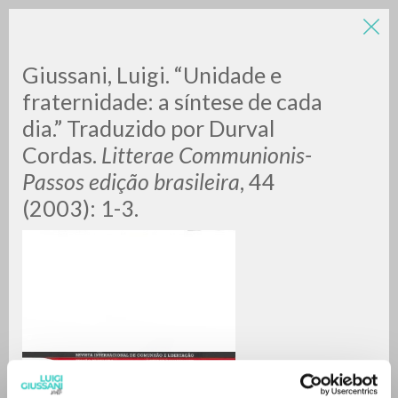
Giussani, Luigi. “Unidade e
fraternidade: a síntese de cada
dia.” Traduzido por Durval
Cordas.
Litterae Communionis-
Passos edição brasileira
, 44
(2003): 1-3.
RICERCA AVANZATA »
A
Z
0
DOCUMENTI TROVATI
RISULTATI SUCCESSIVI