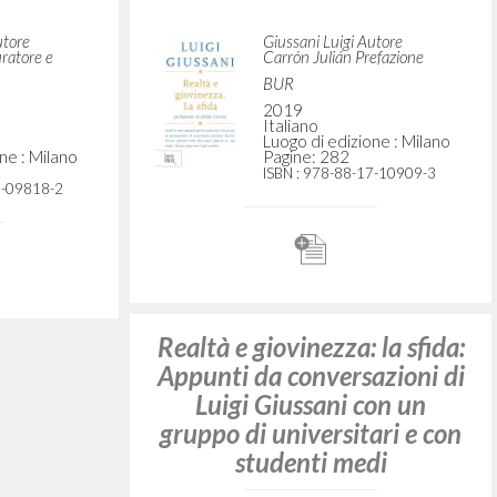
universitarios: Milán, 26 de
 La sfida
octubre de 1994
utore
Giussani Luigi Autore
CL-Litterae Communionis
1995
Spagnolo
ne : Torino
Luogo di edizione : Madrid
Pagine: 20
318-X
la sfida:
Reason versus Power
azioni di
on un
Giussani Luigi Autore