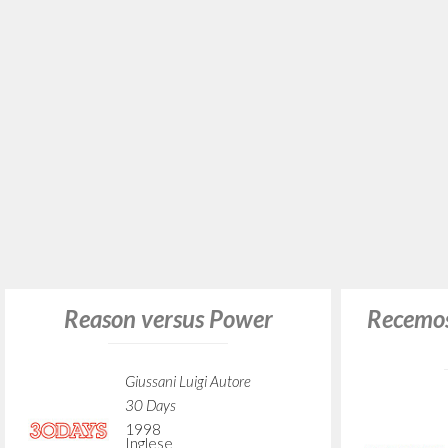
Recemos por Italia, que está
en peligro
Giussani Luigi Autore
Battista Pierluigi Intervista
Recemos 
30 Dias
1996
Spagnolo
Luogo di edizione : Madrid
Pagine: 4