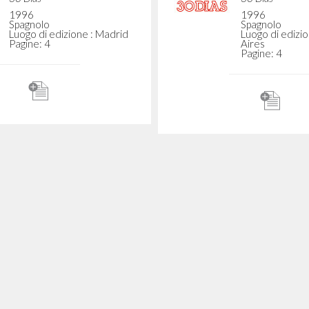
Giussani Luigi A
La Scuola Cattol
1954
Italiano
 mi derecho en una
Luogo di edizio
Pagine: 2
edad pluralista a
er mi experiencia
Giussani Luigi Autore
Ya
1985
"Recognizing Chris
Spagnolo
Luogo di edizione : Madrid
Presence within t
Pagine: 2
Exercises of the Fr
of Communion
Liberation