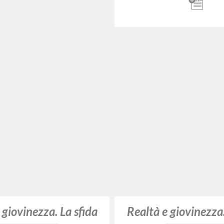
ort Mouvements-
“Razgovor Luigia Gi
ures Mouvements-
grupom Memores 
Institutions
(Milano, 29 rujna 
»Tko je taj?«: Dan
godine odraslih i s
Giussani Luigi Autore
Comunione e Libe
Litterae Communionis-Traces
2004
Francese
Luogo di edizione : Paris
Giussani Luigi A
Pagine: 3
Fraternità di C
Liberazione
2019
Croato
Luogo di edizio
Pagine: 3
ade e juventude. O
desafio