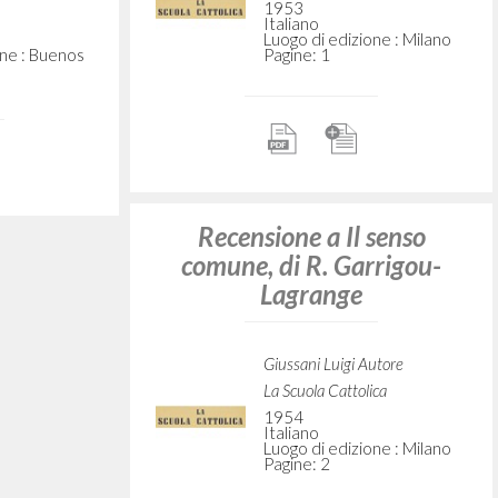
utore
ica
ne : Milano
Recognizing a Presence
Giussani Luigi Autore
30 Days
1993
Inglese
Luogo di edizione :
Newton, USA
t." In A
Pagine: 9
he Gaze:
aternity
 and