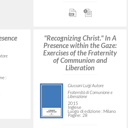
"Recognizing Christ." In
utore
Communion and Liberation:
omunione e
A Movement in the Church
ne : Milano
Giussani Luigi Autore
Rondoni Davide Curatore
McGill-Queen's University
Press
2000
Inglese
Luogo di edizione :
Montreal-Kingston-
London-Ithaca
Pagine: 15
to." Em
ISBN
: 0-7735-2031-7
ação: Um
greja
utore
 Curatore
ae
Reconhecer Cristo: Os