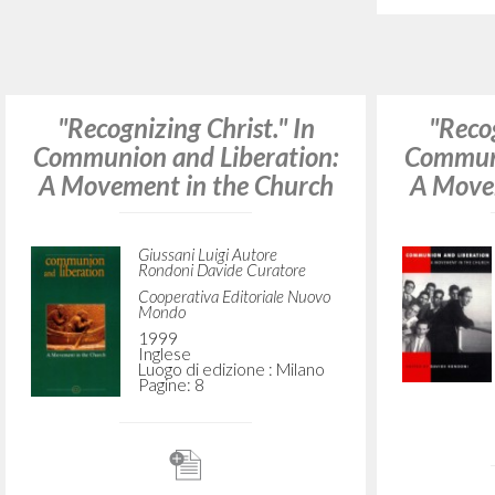
Litterae Communionis-
Exercíc
Passos edição brasileira
2015
de Com
Portoghese BR
Luogo di edizione : Rio de
Janeiro
Pagine: 28
Reconhecer Cristo: Os
primeiros traços de uma
moralidade nova
Giussani Luigi Autore
Reconh
Litterae Communionis-CL
1995
Portoghese
Luogo di edizione : Lisboa