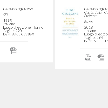
Realtà e giovinezza.
Giussani Luigi Autore
DIEL
2003
Giussani Luigi A
Portoghese
Luogo di edizione : Lisboa
SEI
Pagine: 256
ISBN
: 972-8040-76-8
1995
Italiano
Luogo di edizio
Pagine: 220
ISBN
: 88-05-05
 giovinezza. La sfida
Realtà e giovinezza: 
Giussani Luigi Autore
Appunti da convers
Carrón Julián Prefazione
Luigi Giussani c
BUR
2019