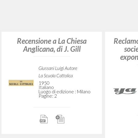
Giussani Luigi Autore
Rondoni Davide Curatore
Recog
Cooperativa Editoriale Nuovo
Mondo
First
1999
Inglese
Luogo di edizione : Milano
Pagine: 8
"Reconhecer Cristo." Em
Uma Presença no olhar:
Exercícios da Fraternidade
de Comunhão e Libertacão
"Recon
Giussani Luigi Autore
Uma p