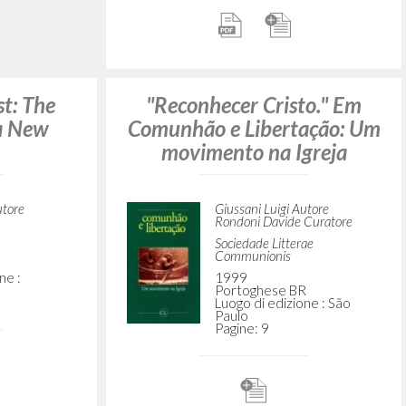
primeiros acentos de uma
R
moralidade nova
ne : São
Giussani Luigi Autore
30 Dias
1995
Portoghese BR
Luogo di edizione : São
Paulo
Pagine: 20
to: Os
 de uma
ova
utore
Reconhecer uma presença
nionis-CL
R
ne : São
Giussani Luigi Autore