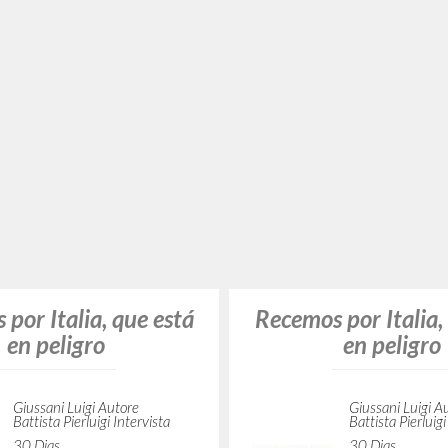
gruppo di universit
Italiano
studenti me
Luogo di edizione : Milano
Pagine: 282
ISBN
: 978-88-17-10909-3
Giussani Luigi A
Cooperativa Edi
Mondo
1994
Italiano
Luogo di edizio
Pagine: 64
por Italia, que está
en peligro
Giussani Luigi Autore
Battista Pierluigi Intervista
30 Dias
1996
Recensione a Il 
Spagnolo
Luogo di edizione : Buenos
comune, di R. Gar
Aires
Pagine: 4
Lagrange