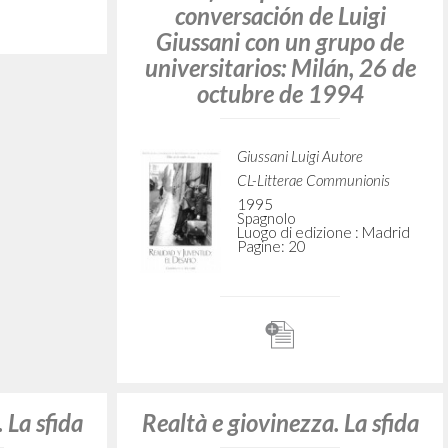
ussani s
Real'nost' razum i religija
Domini
1991).” U
Giussani Luigi Autore
 pocetka
Christianskaja Rossija
tudenata
1900
razione
Russo
Luogo di edizione : Milan-
Seriate
Pagine: 232
utore
omunione e
ne : [Milano]
Realidad y Juventud: el
Desafío: Apuntes de una
conversación de Luigi
Giussani con un grupo de