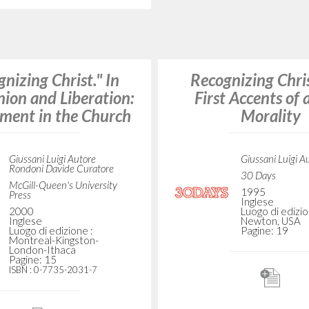
Communionis
ios da Fraternidade
1999
Portoghese B
unhão e Libertação
Luogo di edizio
Paulo
Pagine: 9
Giussani Luigi Autore
Fraternità di Comunione e
Liberazione
2015
Portoghese
Luogo di edizione : Milano
Pagine: 28
Reconhecer Cris
primeiros acentos
moralidade n
Giussani Luigi A
ecer uma Presença
Litterae Commu
1995
Portoghese B
Luogo di edizio
Giussani Luigi Autore
Paulo