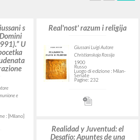
CERCA
Frase esatta
 »
ATTIVITÀ RECENTI
A
Z