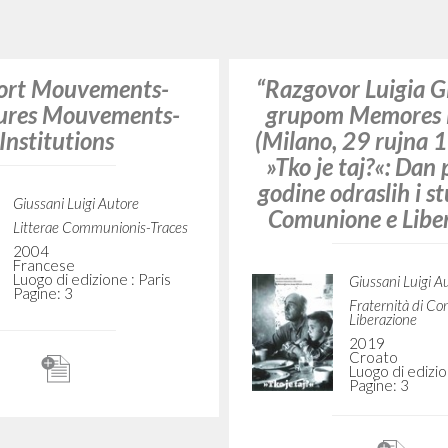
RICERCA AVANZATA
i risultati ancora più precisi? Utilizza la
104
DOCUMENTI TROVATI
Visualizza dettagli per tipologia
LINGUA
AUTORE
ANNO