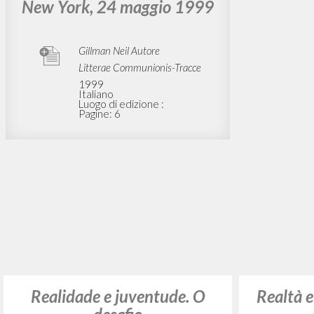
Rapp
BIBLIOGRAFIA SECONDARIA
Struct
“Radice comune e pretesa
cristiana.” In «Il credente
alle soglie del terzo
millennio»: In occasione
della pubblicazione
dell’edizione inglese del
secondo volume del
PerCorso «At the Origin of
the Christian Claim»
(All’origine della pretesa
cristiana) di Luigi Giussani:
Auditorium della Biblioteca
Dag Hammarskjöld, ONU,
Realid
New York, 24 maggio 1999