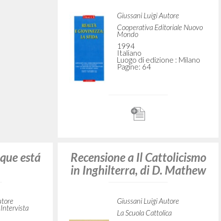
ari e con
30 Days
di
1998
Inglese
Luogo di edizione : Rome
Pagine: 2
utore
toriale Nuovo
ne : Milano
Recensione a Il Cattolicismo
in Inghilterra, di D. Mathew
Giussani Luigi Autore
La Scuola Cattolica
senso
1953
Italiano
rigou-
Luogo di edizione : Milano
Pagine: 1