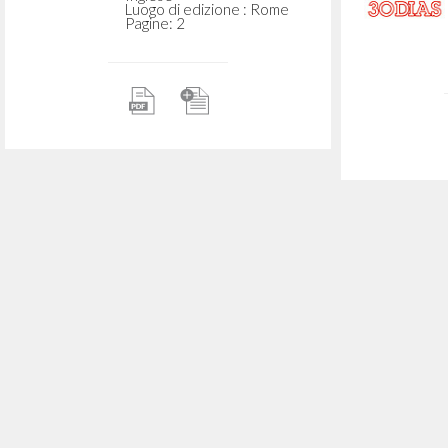
Recensione a La Chiesa
Anglicana, di J. Gill
Giussani Luigi Autore
La Scuola Cattolica
Reclamo
1950
soci
Italiano
Luogo di edizione : Milano
expon
Pagine: 2
"Recognizing Christ." In
Communion and Liberation:
A Movement in the Church