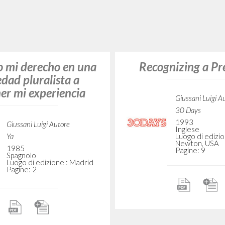
Giussani Luigi A
nizing Christ: The
Fraternità di C
Liberazione
 Accents of a New
2015
Morality
Inglese
Luogo di edizio
Pagine: 28
Giussani Luigi Autore
30 Days
1995
Inglese
Luogo di edizione :
Newton, USA
Pagine: 19
"Reconhecer Cris
Comunhão e Libert
movimento na I
Giussani Luigi A
Rondoni Davide
hecer Cristo." Em
Sociedade Litter
resença no olhar: