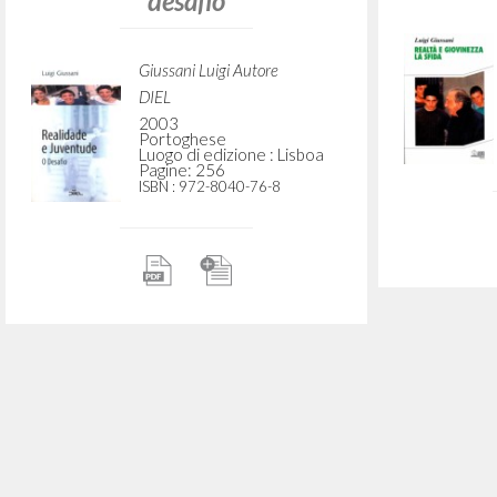
Gillman Neil Autore
Litterae Communionis-Tracce
1999
Italiano
Luogo di edizione :
Pagine: 6
Realtà e giovinezza. La sfida
Giussani Luigi Autore
Carrón Julián Curatore e
Prefatore
Rizzoli
Realtà e
2018
Italiano
Luogo di edizione : Milano
Pagine: 294
ISBN
: 978-88-17-09818-2