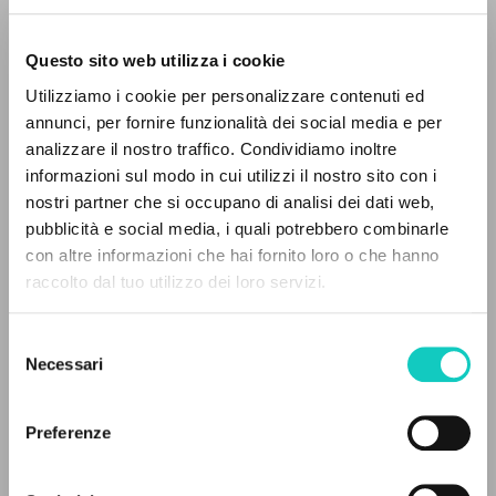
Questo sito web utilizza i cookie
Utilizziamo i cookie per personalizzare contenuti ed
annunci, per fornire funzionalità dei social media e per
analizzare il nostro traffico. Condividiamo inoltre
Giussani Luigi
Autore
informazioni sul modo in cui utilizzi il nostro sito con i
Saldanha Ricardo
Traduttore
nostri partner che si occupano di analisi dei dati web,
pubblicità e social media, i quali potrebbero combinarle
Portoghese
IL PROGETTO
con altre informazioni che hai fornito loro o che hanno
Litterae Communionis-CL
raccolto dal tuo utilizzo dei loro servizi.
1993
Il portale raccoglie e rende accessibili gli scritti
Pagine: 8
di Luigi Giussani: quasi 5000 voci bibliografiche,
Selezione
testi integrali in 5 lingue e percorsi tematici
Necessari
del
dedicati.
consenso
ULTIMO AGGIORNAMENTO
06/08/2024
Preferenze
NAVIGA