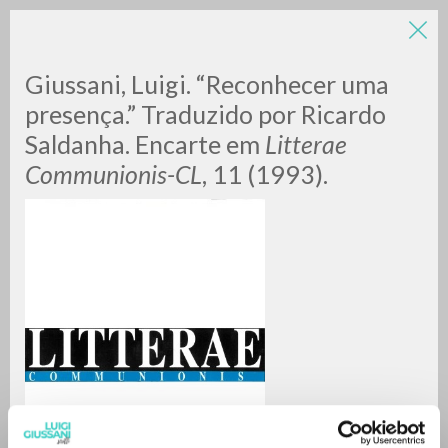
Giussani, Luigi. “Reconhecer uma
presença.” Traduzido por Ricardo
Saldanha. Encarte em
Litterae
Communionis-CL
, 11 (1993).
RICERCA AVANZATA »
A
Z
0
DOCUMENTI TROVATI
RISULTATI SUCCESSIVI