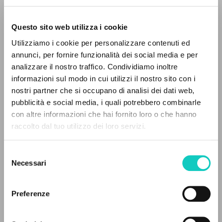
Questo sito web utilizza i cookie
Utilizziamo i cookie per personalizzare contenuti ed
Giussani Luigi
Autore
annunci, per fornire funzionalità dei social media e per
IL PROGETTO
analizzare il nostro traffico. Condividiamo inoltre
Italiano
informazioni sul modo in cui utilizzi il nostro sito con i
Litterae Communionis-Tracce
Il portale raccoglie e rende accessibili gli scritti
1993
nostri partner che si occupano di analisi dei dati web,
di Luigi Giussani: quasi 5000 voci bibliografiche,
Pagine: 8
pubblicità e social media, i quali potrebbero combinarle
testi integrali in 5 lingue e percorsi tematici
con altre informazioni che hai fornito loro o che hanno
dedicati.
raccolto dal tuo utilizzo dei loro servizi.
ULTIMO AGGIORNAMENTO
10/01/2024
Selezione
NAVIGA
Necessari
del
consenso
Ricerca avanzata »
Il PerCorso
Preferenze
Contatti
LEGGI IL FULL TEXT NELL'EDIZIONE
Login
DISPONIBILE