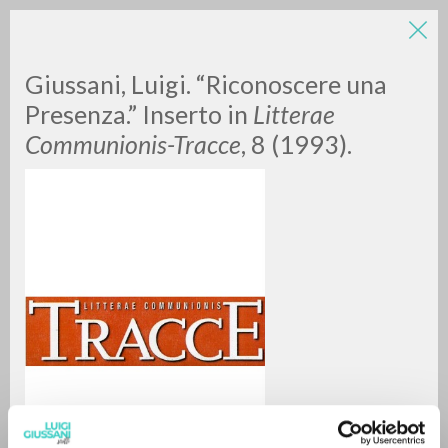
Giussani, Luigi. “Riconoscere una
Presenza.” Inserto in
Litterae
Communionis-Tracce
, 8 (1993).
A
Z
0
DOCUMENTI TROVATI
RISULTATI SUCCESSIVI