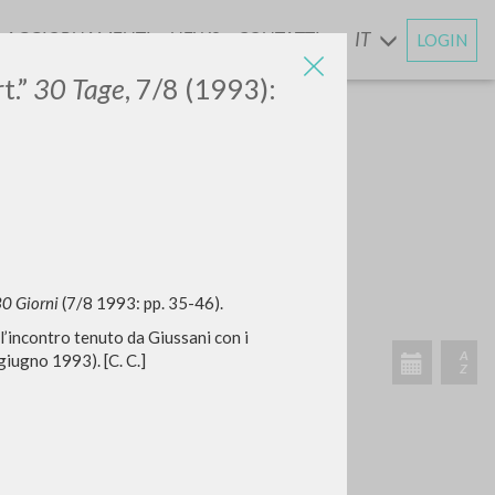
AGGIORNAMENTI
NEWS
CONTATTI
IT
LOGIN
E
t.”
30 Tage
, 7/8 (1993):
CERCA
Frase esatta
 »
0 Giorni
(7/8 1993: pp. 35-46).
l’incontro tenuto da Giussani con i
giugno 1993). [C. C.]
ATTIVITÀ RECENTI
A
Z