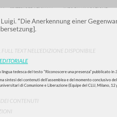
RIA
CRITERI REDAZIONALI
INFO DI NAVIGAZIONE
 Luigi. “Die Anerkennung einer Gegenwar
Übersetzung].
L FULL TEXT NELL'EDIZIONE DISPONIBILE
 EDITORIALE
RICERCA AVANZATA
i risultati ancora più precisi? Utilizza la
 lingua tedesca del testo “Riconoscere una presenza” pubblicato in
3
0
DOCUMENTI TROVATI
una sintesi dei contenuti dell’assemblea e del momento conclusivo del
universitari di Comunione e Liberazione (Equipe del CLU, Milano, 12 
Visualizza dettagli per tipologia
LINGUA
AUTORE
ANNO
I DEI CONTENUTI
IONI