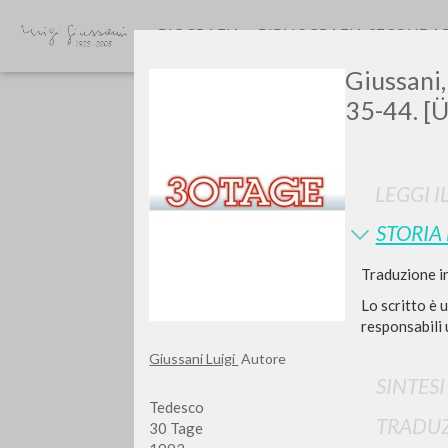
BIOGRAFIA
BIBLIOGRAFIA SECONDA
Giussani,
35-44. [
LEGGI I
STORIA
Vuo
Traduzione in
Lo scritto è 
responsabili 
Giussani Luigi
Autore
TIPOLOGIA OPERA
SINTES
Tedesco
TRADUZ
30 Tage