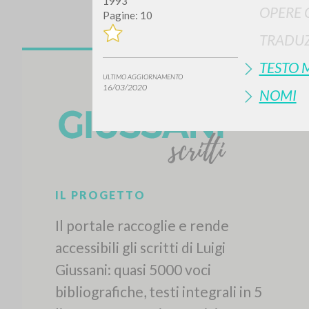
1993
OPERE 
Pagine: 10
TRADUZ
TESTO 
ULTIMO AGGIORNAMENTO
16/03/2020
NOMI
IL PROGETTO
Il portale raccoglie e rende