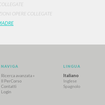
COLLEGATE
IONI OPERE COLLEGATE
MADRE
RISULTATI SUCCESSIVI
NAVIGA
LINGUA
Ricerca avanzata »
Italiano
Il PerCorso
Inglese