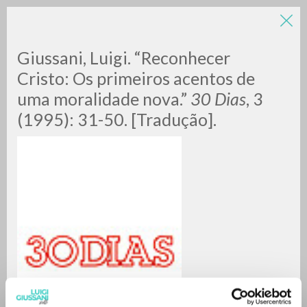
LUIGI
Giussani, Luigi. “Reconhecer
Cristo: Os primeiros acentos de
uma moralidade nova.”
30 Dias
, 3
GIUSSANI
(1995): 31-50. [Tradução].
scritti