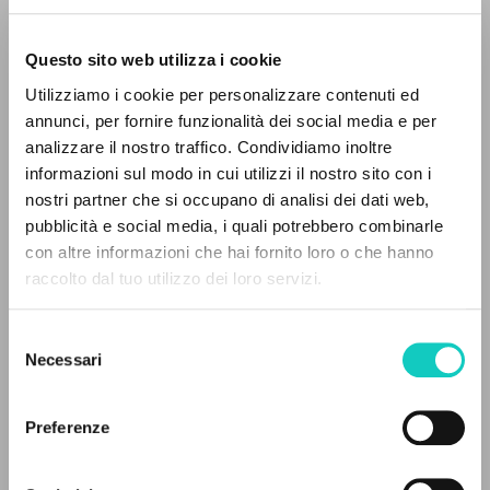
Questo sito web utilizza i cookie
RICERCA AVANZATA »
Utilizziamo i cookie per personalizzare contenuti ed
A
Z
annunci, per fornire funzionalità dei social media e per
Cordas Durval
Traduttore
analizzare il nostro traffico. Condividiamo inoltre
0
DOCUMENTI TROVATI
Giussani Luigi
Autore
informazioni sul modo in cui utilizzi il nostro sito con i
nostri partner che si occupano di analisi dei dati web,
Portoghese BR
pubblicità e social media, i quali potrebbero combinarle
30 Dias
con altre informazioni che hai fornito loro o che hanno
1995
raccolto dal tuo utilizzo dei loro servizi.
Pagine: 20
RISULTATI SUCCESSIVI
Selezione
Necessari
del
ULTIMO AGGIORNAMENTO
consenso
05/02/2024
Preferenze