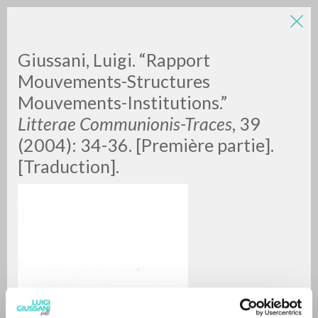
Giussani, Luigi. “Rapport
Mouvements-Structures
Mouvements-Institutions.”
Litterae Communionis-Traces
, 39
(2004): 34-36. [Première partie].
[Traduction].
RICERCA AVANZATA »
A
Z
0
DOCUMENTI TROVATI
RISULTATI SUCCESSIVI