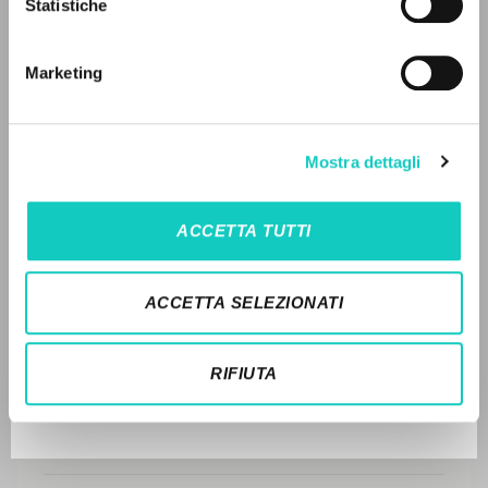
Statistiche
Ricerca avanzata »
Il PerCorso
Contatti
LEGGI IL FULL TEXT NELL'EDIZIONE
Marketing
Login
DISPONIBILE
STORIA EDITORIALE
LINGUA
Mostra dettagli
SINTESI DEI CONTENUTI
Italiano
Inglese
Spagnolo
TRADUZIONI
ACCETTA TUTTI
OPERE COLLEGATE
NEWSLETTER
ACCETTA SELEZIONATI
TRADUZIONI OPERE COLLEGATE
Ricevi aggiornamenti su nuove pubblicazioni,
eventi e percorsi editoriali.
TESTO MADRE
RIFIUTA
NOMI
Iscriviti