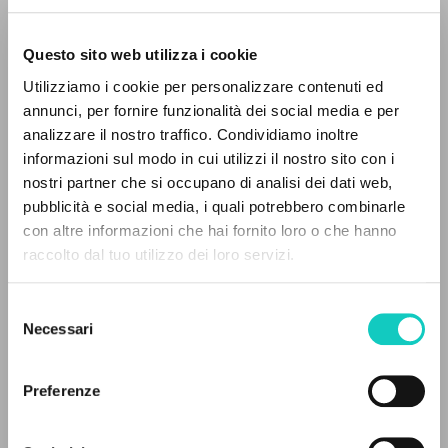
Questo sito web utilizza i cookie
Utilizziamo i cookie per personalizzare contenuti ed
annunci, per fornire funzionalità dei social media e per
analizzare il nostro traffico. Condividiamo inoltre
informazioni sul modo in cui utilizzi il nostro sito con i
nostri partner che si occupano di analisi dei dati web,
Giussani Luigi
Autore
pubblicità e social media, i quali potrebbero combinarle
IL PROGETTO
con altre informazioni che hai fornito loro o che hanno
Francese
raccolto dal tuo utilizzo dei loro servizi.
Il portale raccoglie e rende accessibili gli scritti
Litterae Communionis-Traces
2004
di Luigi Giussani: quasi 5000 voci bibliografiche,
Selezione
Pagine: 3
testi integrali in 5 lingue e percorsi tematici
Necessari
del
dedicati.
consenso
Preferenze
ULTIMO AGGIORNAMENTO
NAVIGA
30/04/2020