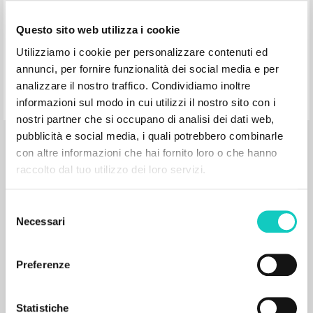
2016
Polacco
Luogo di edizione : Wroclaw
Questo sito web utilizza i cookie
Pagine: 1
Utilizziamo i cookie per personalizzare contenuti ed
annunci, per fornire funzionalità dei social media e per
analizzare il nostro traffico. Condividiamo inoltre
informazioni sul modo in cui utilizzi il nostro sito con i
nostri partner che si occupano di analisi dei dati web,
pubblicità e social media, i quali potrebbero combinarle
BIBLIOGRAFIA SECONDARIA
con altre informazioni che hai fornito loro o che hanno
Kluczowe obszary mysli i dzialalnosci
raccolto dal tuo utilizzo dei loro servizi.
ks. Luigiego Giussaniego = Key Areas of
Thoughts and Activities of Fr. Luigi
Selezione
Giussani
Necessari
del
consenso
Preferenze
Szpotanski Adam Autore
Roczniki pedagogiczne
2023
Statistiche
Polacco