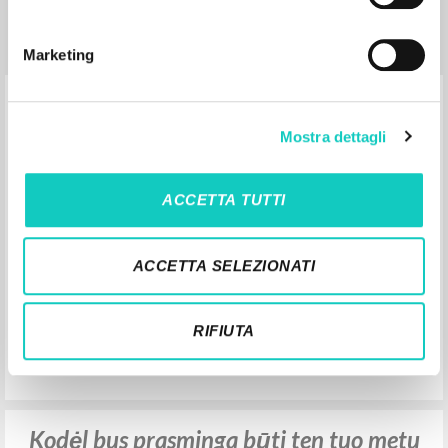
Luogo di edizione : Lublin
Pagine: 16
Marketing
Kodėl Bažnyčia? Trečia trilogijos dalis
Mostra dettagli
Giussani Luigi Autore
Katalikų Pasaulio Leidiniai
ACCETTA TUTTI
2007
Lituano
Luogo di edizione : Vilnius
Pagine: 260
ACCETTA SELEZIONATI
ISBN
: 978-9955-29-046-9
RIFIUTA
Kodėl bus prasminga būti ten tuo metu