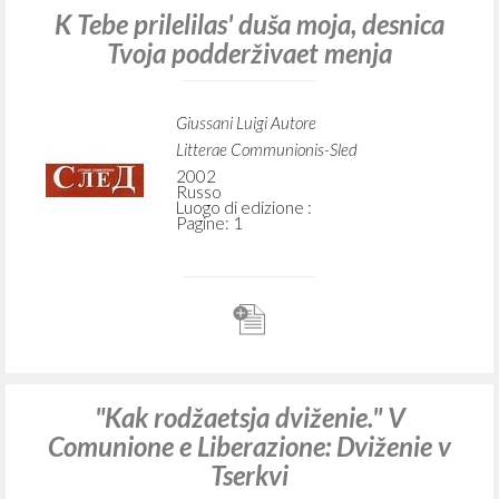
K Tebe prilelilas' duša moja, desnica
Tvoja podderživaet menja
Giussani Luigi Autore
Litterae Communionis-Sled
2002
Russo
Luogo di edizione :
Pagine: 1
"Kak rodžaetsja dviženie." V
Comunione e Liberazione: Dviženie v
Tserkvi