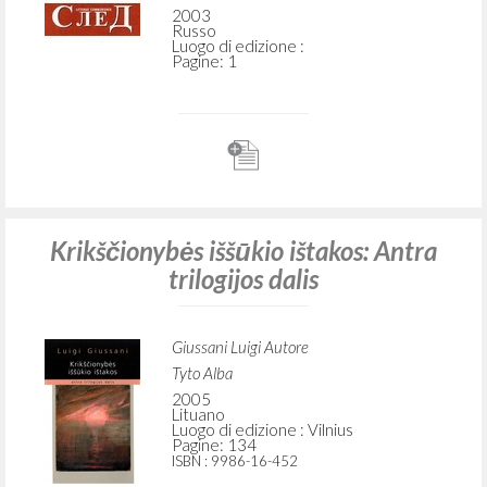
2003
Russo
Luogo di edizione :
Pagine: 1
Krikščionybės iššūkio ištakos: Antra
trilogijos dalis
Giussani Luigi Autore
Tyto Alba
2005
Lituano
Luogo di edizione : Vilnius
Pagine: 134
ISBN
: 9986-16-452