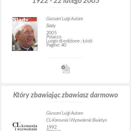
1922 - 22 lutego 2005
Giussani Luigi Autore
Ślady
2005
Polacco
Luogo di edizione : Łódź
Pagine: 40
Który zbawiając zbawiasz darmowo
Giussani Luigi Autore
CL-Komunia i Wyzwolenie Biuletyn
1992