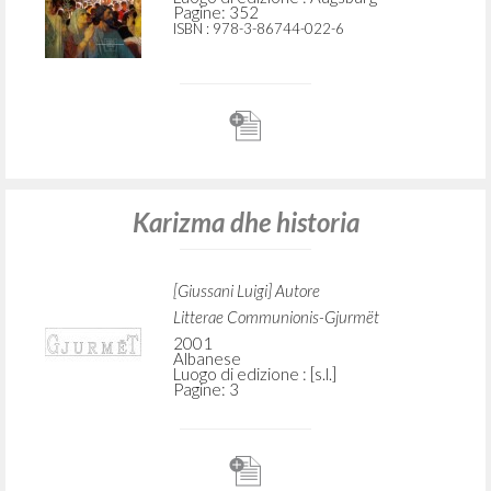
Pagine: 352
ISBN
: 978-3-86744-022-6
Karizma dhe historia
[Giussani Luigi] Autore
Litterae Communionis-Gjurmët
2001
Albanese
Luogo di edizione : [s.l.]
Pagine: 3