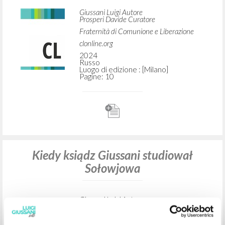
Giussani Luigi Autore
Prosperi Davide Curatore
Fraternità di Comunione e Liberazione
clonline.org
2024
Russo
Luogo di edizione : [Milano]
Pagine: 10
Kiedy ksiądz Giussani studiował
Sołowjowa
Giussani Luigi Autore
Vitali Maurizio Intervista
Litterae Communionis-Ślady