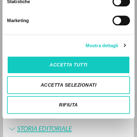
Statistiche
Ricerca avanzata »
Carrón Julián
Curatore e Autore
Il PerCorso
Giussani Luigi
Autore
Contatti
Marketing
Login
Fraternità di Comunione e Liberazione
Lituano
2018
LINGUA
Mostra dettagli
Pagine: 6
Italiano
Inglese
Spagnolo
ACCETTA TUTTI
ULTIMO AGGIORNAMENTO
NEWSLETTER
30/06/2026
ACCETTA SELEZIONATI
Ricevi aggiornamenti su nuove pubblicazioni,
eventi e percorsi editoriali.
RIFIUTA
LEGGI IL FULL TEXT NELL'EDIZIONE
DISPONIBILE
STORIA EDITORIALE
Iscriviti