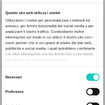
presente-giornata-inizio-anno-cl
.
[Vertimas].
Questo sito web utilizza i cookie
Utilizziamo i cookie per personalizzare contenuti ed
annunci, per fornire funzionalità dei social media e per
analizzare il nostro traffico. Condividiamo inoltre
informazioni sul modo in cui utilizzi il nostro sito con i
nostri partner che si occupano di analisi dei dati web,
pubblicità e social media, i quali potrebbero combinarle
IL PROGETTO
con altre informazioni che hai fornito loro o che hanno
raccolto dal tuo utilizzo dei loro servizi.
Il portale raccoglie e rende accessibili gli scritti
di Luigi Giussani: quasi 5000 voci bibliografiche,
Selezione
testi integrali in 5 lingue e percorsi tematici
Necessari
del
dedicati.
consenso
Preferenze
NAVIGA