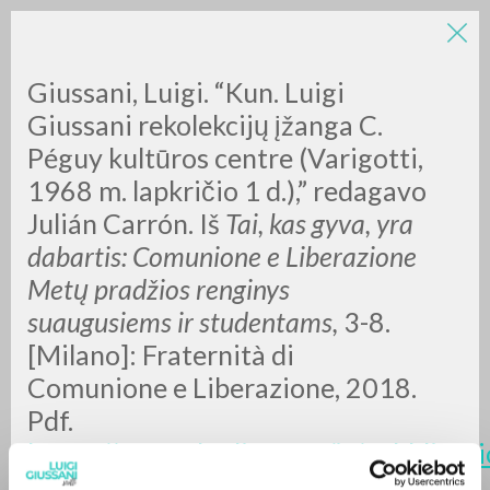
Giussani, Luigi. “Kun. Luigi
Giussani rekolekcijų įžanga C.
Péguy kultūros centre (Varigotti,
1968 m. lapkričio 1 d.),” redagavo
Julián Carrón. Iš
Tai, kas gyva, yra
dabartis: Comunione e Liberazione
RICERCA AVANZATA »
Metų pradžios renginys
A
Z
suaugusiems ir studentams,
3-8.
[Milano]: Fraternità di
0
DOCUMENTI TROVATI
Comunione e Liberazione, 2018.
Pdf.
https://www.clonline.org/it/pubblicazi
uno/2018-10-03-vivente-e-un-
RISULTATI SUCCESSIVI