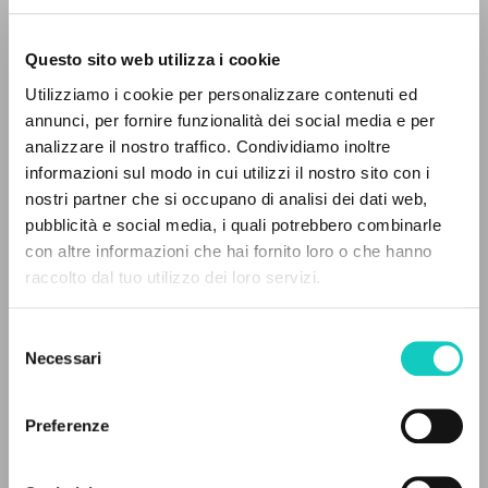
Questo sito web utilizza i cookie
Utilizziamo i cookie per personalizzare contenuti ed
Giussani Luigi
Autore
annunci, per fornire funzionalità dei social media e per
IL PROGETTO
analizzare il nostro traffico. Condividiamo inoltre
Tedesco
informazioni sul modo in cui utilizzi il nostro sito con i
Litterae Communionis-Spuren
Il portale raccoglie e rende accessibili gli scritti
nostri partner che si occupano di analisi dei dati web,
2008
di Luigi Giussani: quasi 5000 voci bibliografiche,
pubblicità e social media, i quali potrebbero combinarle
Pagine: 24
testi integrali in 5 lingue e percorsi tematici
con altre informazioni che hai fornito loro o che hanno
dedicati.
raccolto dal tuo utilizzo dei loro servizi.
ULTIMO AGGIORNAMENTO
Selezione
03/03/2020
NAVIGA
Necessari
del
consenso
Ricerca avanzata »
Il PerCorso
Preferenze
Contatti
LEGGI IL FULL TEXT NELL'EDIZIONE
Login
DISPONIBILE