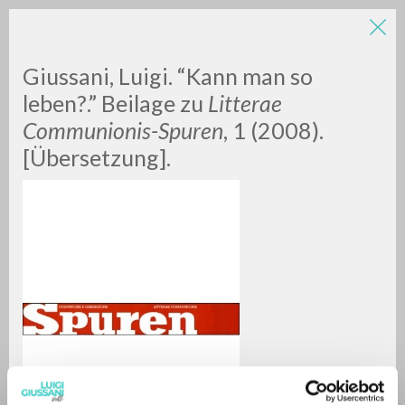
Giussani, Luigi. “Kann man so
leben?.” Beilage zu
Litterae
Communionis-Spuren
, 1 (2008).
[Übersetzung].
A
Z
0
DOCUMENTI TROVATI
RISULTATI SUCCESSIVI