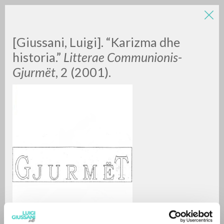
[Giussani, Luigi]. “Karizma dhe
historia.”
Litterae Communionis-
Gjurmët
, 2 (2001).
A
Z
0
DOCUMENTI TROVATI
RISULTATI SUCCESSIVI