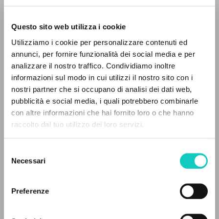
Questo sito web utilizza i cookie
Utilizziamo i cookie per personalizzare contenuti ed
annunci, per fornire funzionalità dei social media e per
Giussani Luigi
Autore
IL PROGETTO
analizzare il nostro traffico. Condividiamo inoltre
informazioni sul modo in cui utilizzi il nostro sito con i
Albanese
Il portale raccoglie e rende accessibili gli scritti
Litterae Communionis-Gjurmët
nostri partner che si occupano di analisi dei dati web,
di Luigi Giussani: quasi 5000 voci bibliografiche,
2001
pubblicità e social media, i quali potrebbero combinarle
Pagine: 3
testi integrali in 5 lingue e percorsi tematici
con altre informazioni che hai fornito loro o che hanno
dedicati.
raccolto dal tuo utilizzo dei loro servizi.
Selezione
ULTIMO AGGIORNAMENTO
NAVIGA
23/06/2020
Necessari
del
consenso
Ricerca avanzata »
Il PerCorso
Preferenze
Contatti
LEGGI IL FULL TEXT NELL'EDIZIONE
Login
DISPONIBILE