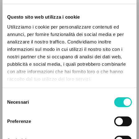
Questo sito web utilizza i cookie
Utilizziamo i cookie per personalizzare contenuti ed
annunci, per fornire funzionalità dei social media e per
analizzare il nostro traffico. Condividiamo inoltre
informazioni sul modo in cui utilizzi il nostro sito con i
Alberto Stefano
Autore
nostri partner che si occupano di analisi dei dati web,
Basytė-Ferrari Eglė
Traduttore
pubblicità e social media, i quali potrebbero combinarle
Giussani Luigi
Autore
IL PROGETTO
con altre informazioni che hai fornito loro o che hanno
Pauraitė Rimgailė
Traduttore
raccolto dal tuo utilizzo dei loro servizi.
Prades López Javier Maria
Autore
Il portale raccoglie e rende accessibili gli scritti
di Luigi Giussani: quasi 5000 voci bibliografiche,
Selezione
Fraternità di Comunione e Liberazione
testi integrali in 5 lingue e percorsi tematici
Necessari
Lituano
del
dedicati.
2019
consenso
Pagine: 160
Preferenze
NAVIGA