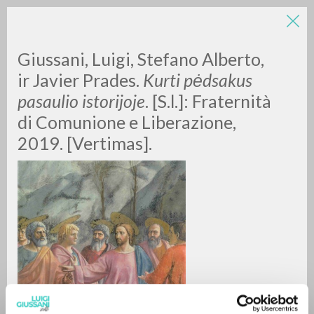
Giussani, Luigi, Stefano Alberto,
ir Javier Prades.
Kurti pėdsakus
pasaulio istorijoje
. [S.l.]: Fraternità
di Comunione e Liberazione,
2019. [Vertimas].
RICERCA AVANZATA »
A
Z
0
DOCUMENTI TROVATI
RISULTATI SUCCESSIVI