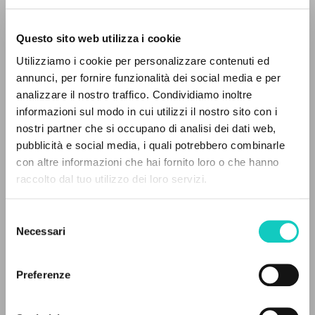
Questo sito web utilizza i cookie
RICERCA AVANZATA »
Utilizziamo i cookie per personalizzare contenuti ed
A
Z
annunci, per fornire funzionalità dei social media e per
analizzare il nostro traffico. Condividiamo inoltre
0
DOCUMENTI TROVATI
informazioni sul modo in cui utilizzi il nostro sito con i
nostri partner che si occupano di analisi dei dati web,
pubblicità e social media, i quali potrebbero combinarle
con altre informazioni che hai fornito loro o che hanno
raccolto dal tuo utilizzo dei loro servizi.
RISULTATI SUCCESSIVI
Selezione
Giussani Luigi
Autore
Necessari
del
Kubis Katarzyna
Traduttore
consenso
Porębski Andrzej
Traduttore
von Balthasar Hans Urs
Autore
Preferenze
Wydawnictwo WAM