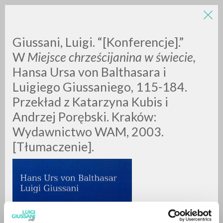
LUIGI
Giussani, Luigi. “[Konferencje].”
W
Miejsce chrześcijanina w świecie,
Hansa Ursa von Balthasara i
GIUSSANI
Luigiego Giussaniego, 115-184.
Przekład z Katarzyna Kubis i
scritti
Andrzej Porębski. Kraków:
Wydawnictwo WAM, 2003.
[Tłumaczenie].