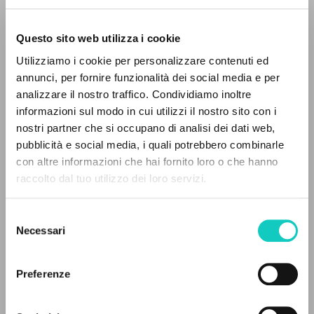
Questo sito web utilizza i cookie
Utilizziamo i cookie per personalizzare contenuti ed
annunci, per fornire funzionalità dei social media e per
analizzare il nostro traffico. Condividiamo inoltre
informazioni sul modo in cui utilizzi il nostro sito con i
nostri partner che si occupano di analisi dei dati web,
pubblicità e social media, i quali potrebbero combinarle
Giussani Luigi
Autore
IL PROGETTO
con altre informazioni che hai fornito loro o che hanno
raccolto dal tuo utilizzo dei loro servizi.
Fraternità di Comunione e Liberazione
Il portale raccoglie e rende accessibili gli scritti
Russo
di Luigi Giussani: quasi 5000 voci bibliografiche,
clonline.org
Selezione
testi integrali in 5 lingue e percorsi tematici
2024
Necessari
del
dedicati.
consenso
Preferenze
ULTIMO AGGIORNAMENTO
NAVIGA
27/07/2026