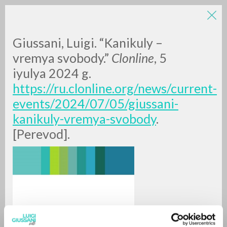
Giussani, Luigi. “Kanikuly –
vremya svobody.”
Clonline
, 5
iyulya 2024 g.
https://ru.clonline.org/news/current-
events/2024/07/05/giussani-
kanikuly-vremya-svobody
.
RICERCA AVANZATA »
[Perevod].
A
Z
0
DOCUMENTI TROVATI
RISULTATI SUCCESSIVI