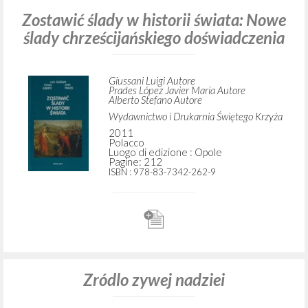
Zostawić ślady w historii świata: Nowe
ślady chrześcijańskiego doświadczenia
Giussani Luigi Autore
Prades López Javier Maria Autore
Alberto Stefano Autore
Wydawnictwo i Drukarnia Świętego Krzyża
2011
Polacco
Luogo di edizione : Opole
Pagine: 212
ISBN
: 978-83-7342-262-9
Zródlo zywej nadziei