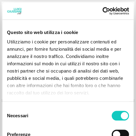
Zakaj Cerkev?
Giussani Luigi Autore
Questo sito web utilizza i cookie
Družina
Utilizziamo i cookie per personalizzare contenuti ed
2019
Sloveno
annunci, per fornire funzionalità dei social media e per
Luogo di edizione : Ljubljana
analizzare il nostro traffico. Condividiamo inoltre
Pagine: 264
ISBN
: 978-961-04-0545-0
informazioni sul modo in cui utilizzi il nostro sito con i
nostri partner che si occupano di analisi dei dati web,
pubblicità e social media, i quali potrebbero combinarle
con altre informazioni che hai fornito loro o che hanno
raccolto dal tuo utilizzo dei loro servizi.
Zakład o władanie Boga w czasie
Selezione
Necessari
del
consenso
Giussani Luigi Autore
Preferenze