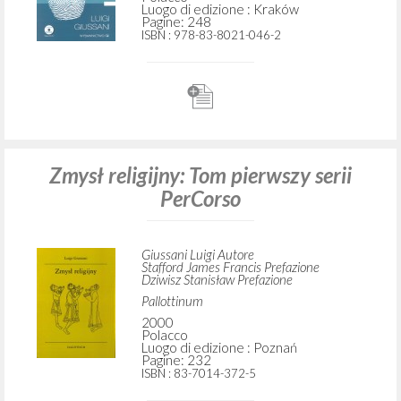
Luogo di edizione : Kraków
Pagine: 248
ISBN
: 978-83-8021-046-2
Zmysł religijny: Tom pierwszy serii
PerCorso
Giussani Luigi Autore
Stafford James Francis Prefazione
Dziwisz Stanisław Prefazione
Pallottinum
2000
Polacco
Luogo di edizione : Poznań
Pagine: 232
ISBN
: 83-7014-372-5