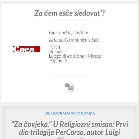
Za čem ešče sledovat'?
Giussani Luigi Autore
Litterae Communionis-Sled
2004
Russo
Luogo di edizione : Mosca
Pagine: 3
BIBLIOGRAFIA SECONDARIA
“Za čovjeka.” U Religiozni smisao: Prvi
dio trilogije PerCorso, autor Luigi