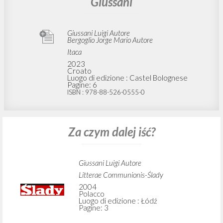
Giussani
Giussani Luigi Autore
Bergoglio Jorge Mario Autore
Itaca
2023
Croato
Luogo di edizione : Castel Bolognese
Pagine: 6
ISBN
: 978-88-526-0555-0
Za czym dalej iść?
Giussani Luigi Autore
Litterae Communionis-Ślady
2004
Polacco
Luogo di edizione : Łódź
Pagine: 3