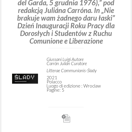
del Garda, 5 grudnia 1976),” pod
redakcją Juliána Carróna. In „Nie
brakuje wam żadnego daru łaski”
Dzień Inauguracji Roku Pracy dla
Dorosłych i Studentów z Ruchu
Comunione e Liberazione
Giussani Luigi Autore
Carrón Julián Curatore
Litterae Communionis-Ślady
2021
Polacco
Luogo di edizione : Wroclaw
Pagine: 5