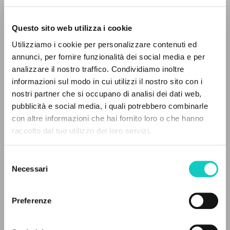
Questo sito web utilizza i cookie
Utilizziamo i cookie per personalizzare contenuti ed
annunci, per fornire funzionalità dei social media e per
analizzare il nostro traffico. Condividiamo inoltre
informazioni sul modo in cui utilizzi il nostro sito con i
nostri partner che si occupano di analisi dei dati web,
Giussani Luigi
Autore
pubblicità e social media, i quali potrebbero combinarle
Grandoni Luca
Intervista
IL PROGETTO
con altre informazioni che hai fornito loro o che hanno
raccolto dal tuo utilizzo dei loro servizi.
Il portale raccoglie e rende accessibili gli scritti
Polacco
di Luigi Giussani: quasi 5000 voci bibliografiche,
Litterae Communionis-Ślady
Selezione
2006
testi integrali in 5 lingue e percorsi tematici
Necessari
del
Pagine: 1
dedicati.
consenso
Preferenze
NAVIGA
ULTIMO AGGIORNAMENTO
16/04/2020