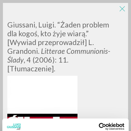
Giussani, Luigi. “Żaden problem
dla kogoś, kto żyje wiarą.”
[Wywiad przeprowadził] L.
Grandoni.
Litterae Communionis-
Ślady
, 4 (2006): 11.
[Tłumaczenie].
RICERCA AVANZATA »
A
Z
0
DOCUMENTI TROVATI
RISULTATI SUCCESSIVI