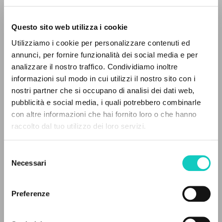
Questo sito web utilizza i cookie
Utilizziamo i cookie per personalizzare contenuti ed
annunci, per fornire funzionalità dei social media e per
Giussani Luigi
Autore
analizzare il nostro traffico. Condividiamo inoltre
Grandoni Luca
Intervista
informazioni sul modo in cui utilizzi il nostro sito con i
nostri partner che si occupano di analisi dei dati web,
Italiano
pubblicità e social media, i quali potrebbero combinarle
Litterae Communionis-Tracce
IL PROGETTO
con altre informazioni che hai fornito loro o che hanno
2006
raccolto dal tuo utilizzo dei loro servizi.
Pagine: 1
Il portale raccoglie e rende accessibili gli scritti
di Luigi Giussani: quasi 5000 voci bibliografiche,
Selezione
testi integrali in 5 lingue e percorsi tematici
Necessari
del
dedicati.
ULTIMO AGGIORNAMENTO
consenso
23/05/2025
Preferenze
NAVIGA