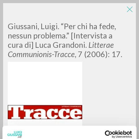
Giussani, Luigi. “Per chi ha fede,
nessun problema.” [Intervista a
cura di] Luca Grandoni.
Litterae
Communionis-Tracce
, 7 (2006): 17.
RICERCA AVANZATA »
A
Z
0
DOCUMENTI TROVATI
RISULTATI SUCCESSIVI