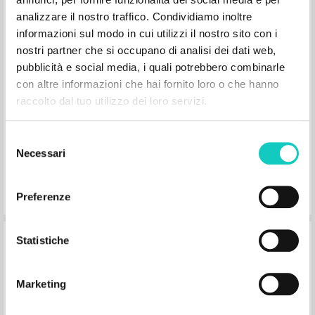
Para quem tem fé, nenhum problema
analizzare il nostro traffico. Condividiamo inoltre
informazioni sul modo in cui utilizzi il nostro sito con i
Giussani Luigi Autore
nostri partner che si occupano di analisi dei dati web,
Grandoni Luca Intervista
pubblicità e social media, i quali potrebbero combinarle
Litterae Communionis-Passos edição
con altre informazioni che hai fornito loro o che hanno
brasileira
raccolto dal tuo utilizzo dei loro servizi.
2006
Portoghese BR
Luogo di edizione : São Paulo
Pagine: 1
Selezione
Necessari
del
consenso
Preferenze
Para quem tem fé, nenhum problema
Statistiche
Marketing
Giussani Luigi Autore
Grandoni Luca Intervista
Litterae Communionis-Passos edição