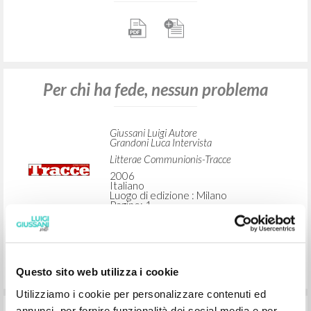
Per chi ha fede, nessun problema
Giussani Luigi Autore
Grandoni Luca Intervista
Litterae Communionis-Tracce
2006
Italiano
Luogo di edizione : Milano
Pagine: 1
Questo sito web utilizza i cookie
Utilizziamo i cookie per personalizzare contenuti ed
annunci, per fornire funzionalità dei social media e per