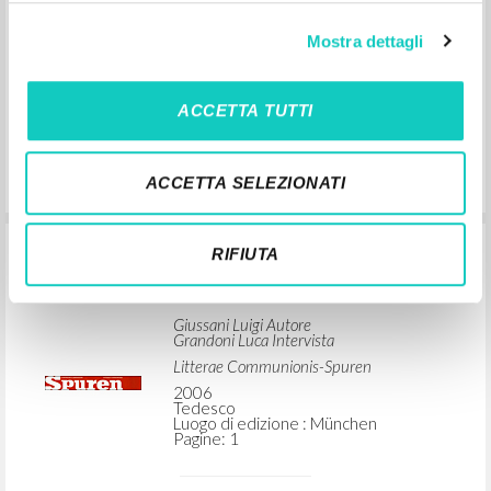
portuguesa
2006
Mostra dettagli
Portoghese
Luogo di edizione : Lisboa
Pagine: 1
ACCETTA TUTTI
ACCETTA SELEZIONATI
Für den, der glaubt, kein Problem
RIFIUTA
Giussani Luigi Autore
Grandoni Luca Intervista
Litterae Communionis-Spuren
2006
Tedesco
Luogo di edizione : München
Pagine: 1