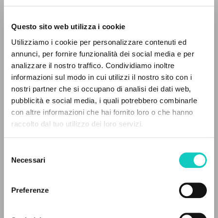
Questo sito web utilizza i cookie
Utilizziamo i cookie per personalizzare contenuti ed
annunci, per fornire funzionalità dei social media e per
analizzare il nostro traffico. Condividiamo inoltre
informazioni sul modo in cui utilizzi il nostro sito con i
nostri partner che si occupano di analisi dei dati web,
Cordas Durval
Traduttore
pubblicità e social media, i quali potrebbero combinarle
Giussani Luigi
Autore
con altre informazioni che hai fornito loro o che hanno
Grandoni Luca
Intervista
raccolto dal tuo utilizzo dei loro servizi.
RICERCA AVANZATA »
Portoghese BR
Selezione
A
Litterae Communionis-Passos edição brasileira
Z
Necessari
del
2006
consenso
Pagine: 1
0
DOCUMENTI TROVATI
Preferenze