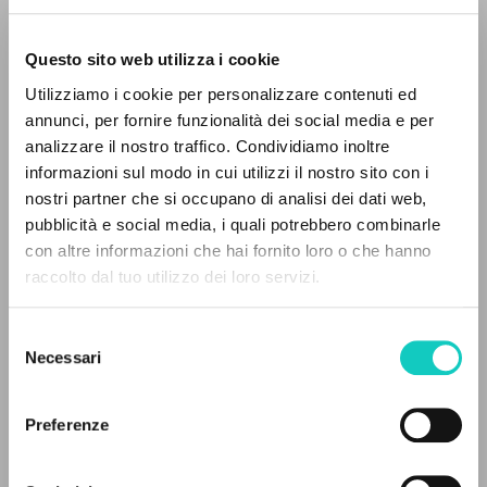
Questo sito web utilizza i cookie
RICERCA AVANZATA »
Utilizziamo i cookie per personalizzare contenuti ed
A
Z
annunci, per fornire funzionalità dei social media e per
analizzare il nostro traffico. Condividiamo inoltre
0
DOCUMENTI TROVATI
informazioni sul modo in cui utilizzi il nostro sito con i
Giussani Luigi
Autore
nostri partner che si occupano di analisi dei dati web,
Grandoni Luca
Intervista
pubblicità e social media, i quali potrebbero combinarle
con altre informazioni che hai fornito loro o che hanno
Russo
raccolto dal tuo utilizzo dei loro servizi.
RISULTATI SUCCESSIVI
Litterae Communionis-Sled
2006
Pagine: 1
Selezione
Necessari
del
consenso
Preferenze
ULTIMO AGGIORNAMENTO
16/04/2020