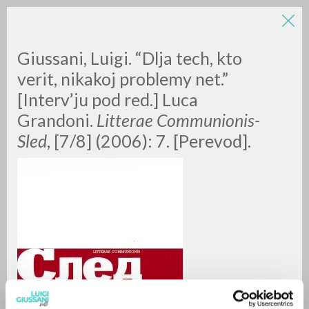
LUIGI
Giussani, Luigi. “Dlja tech, kto
verit, nikakoj problemy net.”
[Interv’ju pod red.] Luca
GIUSSANI
Grandoni.
Litterae Communionis-
Sled
, [7/8] (2006): 7. [Perevod].
scritti