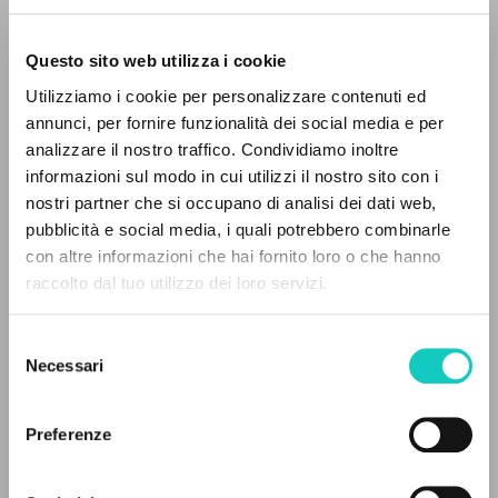
Questo sito web utilizza i cookie
Utilizziamo i cookie per personalizzare contenuti ed
annunci, per fornire funzionalità dei social media e per
analizzare il nostro traffico. Condividiamo inoltre
Giussani Luigi
Autore
informazioni sul modo in cui utilizzi il nostro sito con i
nostri partner che si occupano di analisi dei dati web,
Russo
pubblicità e social media, i quali potrebbero combinarle
Litterae Communionis-Sled
IL PROGETTO
con altre informazioni che hai fornito loro o che hanno
2001
Pagine: 4
raccolto dal tuo utilizzo dei loro servizi.
Il portale raccoglie e rende accessibili gli scritti
di Luigi Giussani: quasi 5000 voci bibliografiche,
Selezione
testi integrali in 5 lingue e percorsi tematici
Necessari
del
ULTIMO AGGIORNAMENTO
dedicati.
consenso
10/07/2020
Preferenze
NAVIGA