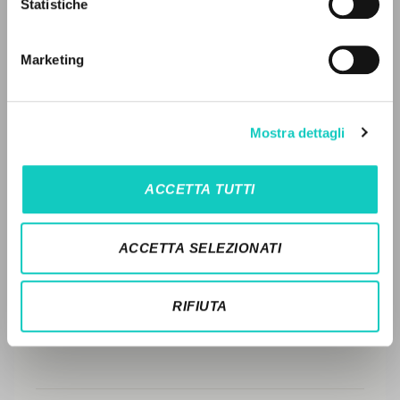
LEGGI IL FULL TEXT NELL'EDIZIONE
Statistiche
Ricerca avanzata »
DISPONIBILE
Il PerCorso
Contatti
STORIA EDITORIALE
Marketing
Login
SINTESI DEI CONTENUTI
TRADUZIONI
LINGUA
Mostra dettagli
OPERE COLLEGATE
Italiano
Inglese
Spagnolo
ACCETTA TUTTI
TRADUZIONI OPERE COLLEGATE
NEWSLETTER
TESTO MADRE
ACCETTA SELEZIONATI
Ricevi aggiornamenti su nuove pubblicazioni,
NOMI
eventi e percorsi editoriali.
RIFIUTA
Iscriviti