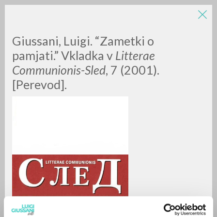
Giussani, Luigi. “Zametki o
pamjati.” Vkladka v
Litterae
Communionis-Sled
, 7 (2001).
[Perevod].
RICERCA AVANZATA »
A
Z
0
DOCUMENTI TROVATI
RISULTATI SUCCESSIVI