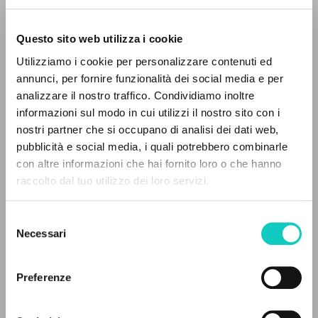
Questo sito web utilizza i cookie
Utilizziamo i cookie per personalizzare contenuti ed
Giussani Luigi
Autore
annunci, per fornire funzionalità dei social media e per
analizzare il nostro traffico. Condividiamo inoltre
Italiano
informazioni sul modo in cui utilizzi il nostro sito con i
Litterae Communionis-Tracce
2001
nostri partner che si occupano di analisi dei dati web,
Pagine: 8
pubblicità e social media, i quali potrebbero combinarle
IL PROGETTO
con altre informazioni che hai fornito loro o che hanno
raccolto dal tuo utilizzo dei loro servizi.
Il portale raccoglie e rende accessibili gli scritti
di Luigi Giussani: quasi 5000 voci bibliografiche,
ULTIMO AGGIORNAMENTO
17/06/2020
Selezione
testi integrali in 5 lingue e percorsi tematici
Necessari
del
dedicati.
consenso
Preferenze
FULL TEXT
NAVIGA