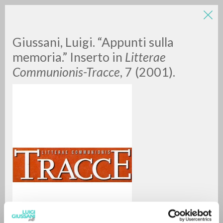
Giussani, Luigi. “Appunti sulla
memoria.” Inserto in
Litterae
Communionis-Tracce
, 7 (2001).
RICERCA AVANZATA »
A
Z
0
DOCUMENTI TROVATI
RISULTATI SUCCESSIVI