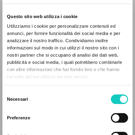
Questo sito web utilizza i cookie
Utilizziamo i cookie per personalizzare contenuti ed
annunci, per fornire funzionalità dei social media e per
analizzare il nostro traffico. Condividiamo inoltre
Giussani Luigi
Autore
informazioni sul modo in cui utilizzi il nostro sito con i
nostri partner che si occupano di analisi dei dati web,
Tedesco
pubblicità e social media, i quali potrebbero combinarle
Litterae Communionis-Spuren
IL PROGETTO
con altre informazioni che hai fornito loro o che hanno
2014
Pagine: 2
raccolto dal tuo utilizzo dei loro servizi.
Il portale raccoglie e rende accessibili gli scritti
di Luigi Giussani: quasi 5000 voci bibliografiche,
Selezione
testi integrali in 5 lingue e percorsi tematici
Necessari
del
ULTIMO AGGIORNAMENTO
dedicati.
consenso
24/07/2026
Preferenze
NAVIGA