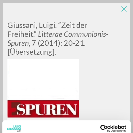
Giussani, Luigi. “Zeit der
Freiheit.”
Litterae Communionis-
Spuren
, 7 (2014): 20-21.
[Übersetzung].
RICERCA AVANZATA »
A
Z
0
DOCUMENTI TROVATI
RISULTATI SUCCESSIVI