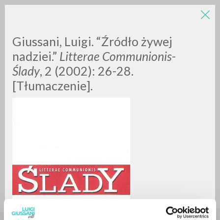
LUIGI
Giussani, Luigi. “Źródło żywej
nadziei.”
Litterae Communionis
-
Ślady
, 2 (2002): 26-28.
GIUSSANI
[Tłumaczenie].
scritti