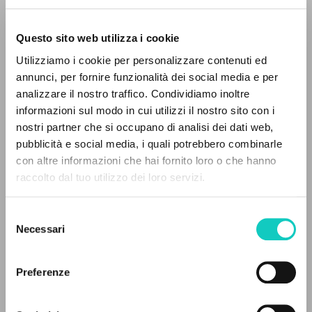
Questo sito web utilizza i cookie
RICERCA AVANZATA »
Utilizziamo i cookie per personalizzare contenuti ed
A
Z
annunci, per fornire funzionalità dei social media e per
analizzare il nostro traffico. Condividiamo inoltre
Giussani Luigi
Autore
0
DOCUMENTI TROVATI
informazioni sul modo in cui utilizzi il nostro sito con i
nostri partner che si occupano di analisi dei dati web,
Polacco
pubblicità e social media, i quali potrebbero combinarle
Litterae Communionis-Slady
con altre informazioni che hai fornito loro o che hanno
2002
Pagine: 3
raccolto dal tuo utilizzo dei loro servizi.
RISULTATI SUCCESSIVI
Selezione
Necessari
del
ULTIMO AGGIORNAMENTO
consenso
11/09/2024
Preferenze