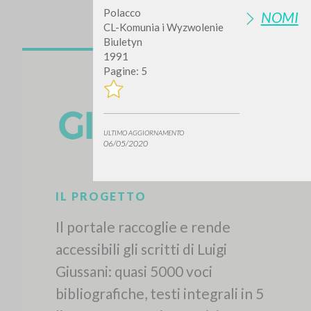
Polacco
NOMI
CL-Komunia i Wyzwolenie
Biuletyn
1991
Pagine: 5
ULTIMO AGGIORNAMENTO
06/05/2020
IL PROGETTO
Il portale raccoglie e rende
accessibili gli scritti di Luigi
Giussani: quasi 5000 voci
bibliografiche, testi integrali in 5