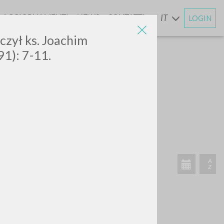
AGGIORNAMENTI
NEWS
CONTATTI
IT
LOGIN
E
aczył ks. Joachim
91): 7-11.
ATTIVITÀ RECENTI
A
Z