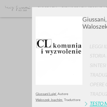
BIOGRAFIA
BIBLIOGRAFIA SECONDA
Giussani,
Waloszek
LEGGI I
STORIA
SINTES
TIPOLOGIA OPERA
TRADUZ
OPERE 
TRADUZ
Giussani Luigi
Autore
Waloszek Joachim
Traduttore
TESTO 