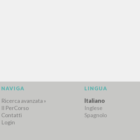
NAVIGA
LINGUA
Ricerca avanzata »
Italiano
Il PerCorso
Inglese
Contatti
Spagnolo
Login