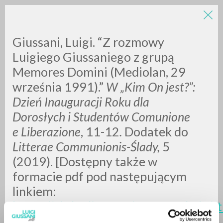
LUIGI
Giussani, Luigi. “Z rozmowy
Luigiego Giussaniego z grupą
Memores Domini (Mediolan, 29
GIUSSANI
września 1991).”
W „Kim On jest?”:
Dzień Inauguracji Roku dla
scritti
Dorosłych i Studentów Comunione
e Liberazione
, 11-12
.
Dodatek do
Litterae Communionis-Ślady,
5
(2019).
[Dostępny także w
formacie pdf pod następującym
linkiem:
https://pl.clonline.org/%C5%9Blady/st
pierwsza/kim-on-jest
.