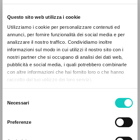
Tłumaczenie].
Questo sito web utilizza i cookie
RICERCA AVANZATA »
Utilizziamo i cookie per personalizzare contenuti ed
A
Z
annunci, per fornire funzionalità dei social media e per
analizzare il nostro traffico. Condividiamo inoltre
0
DOCUMENTI TROVATI
informazioni sul modo in cui utilizzi il nostro sito con i
nostri partner che si occupano di analisi dei dati web,
pubblicità e social media, i quali potrebbero combinarle
con altre informazioni che hai fornito loro o che hanno
raccolto dal tuo utilizzo dei loro servizi.
RISULTATI SUCCESSIVI
Selezione
Necessari
del
consenso
Preferenze
Giussani Luigi
Autore