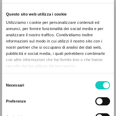
Questo sito web utilizza i cookie
RICERCA AVANZATA »
Utilizziamo i cookie per personalizzare contenuti ed
A
Z
annunci, per fornire funzionalità dei social media e per
analizzare il nostro traffico. Condividiamo inoltre
0
DOCUMENTI TROVATI
informazioni sul modo in cui utilizzi il nostro sito con i
Giussani Luigi
Autore
nostri partner che si occupano di analisi dei dati web,
Prosperi Davide
Curatore e Prefatore
pubblicità e social media, i quali potrebbero combinarle
con altre informazioni che hai fornito loro o che hanno
Rizzoli
raccolto dal tuo utilizzo dei loro servizi.
Italiano
RISULTATI SUCCESSIVI
2024
Pagine: 326
Selezione
Necessari
del
consenso
Preferenze
ULTIMO AGGIORNAMENTO
29/05/2026