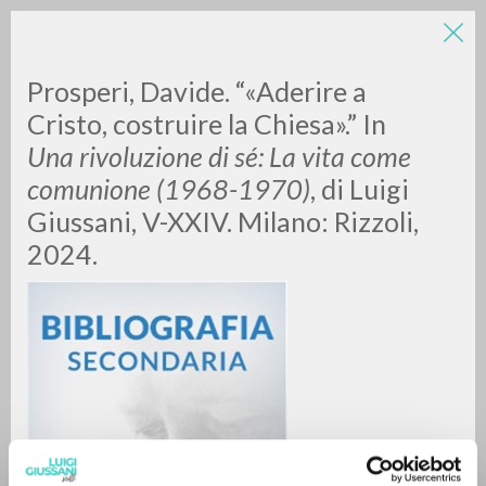
Prosperi, Davide. “«Aderire a
Cristo, costruire la Chiesa».” In
Una rivoluzione di sé: La vita come
comunione (1968-1970)
, di Luigi
Giussani, V-XXIV. Milano: Rizzoli,
2024.
RICERCA AVANZATA »
A
Z
0
DOCUMENTI TROVATI
RISULTATI SUCCESSIVI