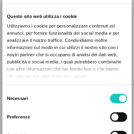
Questo sito web utilizza i cookie
Utilizziamo i cookie per personalizzare contenuti ed
annunci, per fornire funzionalità dei social media e per
analizzare il nostro traffico. Condividiamo inoltre
informazioni sul modo in cui utilizzi il nostro sito con i
nostri partner che si occupano di analisi dei dati web,
Giussani Luigi
Autore
pubblicità e social media, i quali potrebbero combinarle
Prosperi Davide
Autore
IL PROGETTO
con altre informazioni che hai fornito loro o che hanno
raccolto dal tuo utilizzo dei loro servizi.
Rizzoli
Il portale raccoglie e rende accessibili gli scritti
Italiano
di Luigi Giussani: quasi 5000 voci bibliografiche,
2024
Selezione
testi integrali in 5 lingue e percorsi tematici
Pagine: 20
Necessari
del
dedicati.
consenso
Preferenze
NAVIGA
ULTIMO AGGIORNAMENTO
29/05/2026