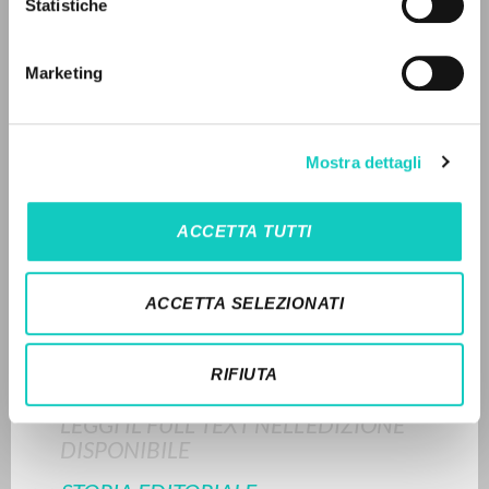
Statistiche
Ricerca avanzata »
Il PerCorso
Carrón Julián
Curatore e Autore
Contatti
Marketing
Giussani Luigi
Autore
Login
Fraternità di Comunione e Liberazione
Olandese
LINGUA
Mostra dettagli
2018
Italiano
Inglese
Spagnolo
Pagine: 7
ACCETTA TUTTI
NEWSLETTER
ACCETTA SELEZIONATI
ULTIMO AGGIORNAMENTO
30/06/2026
Ricevi aggiornamenti su nuove pubblicazioni,
eventi e percorsi editoriali.
RIFIUTA
LEGGI IL FULL TEXT NELL'EDIZIONE
DISPONIBILE
Iscriviti