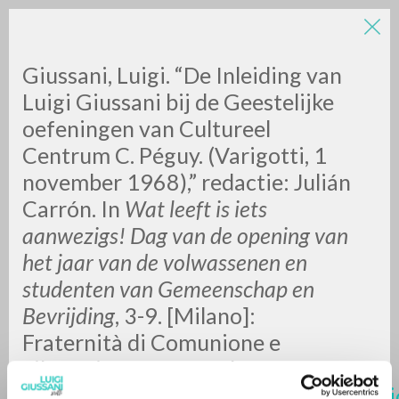
Giussani, Luigi. “De Inleiding van
Luigi Giussani bij de Geestelijke
oefeningen van Cultureel
Centrum C. Péguy. (Varigotti, 1
november 1968),” redactie: Julián
Carrón. In
Wat leeft is iets
RICERCA AVANZATA »
aanwezigs! Dag van de opening van
A
Z
het jaar van de volwassenen en
studenten van Gemeenschap en
0
DOCUMENTI TROVATI
Bevrijding
, 3-9. [Milano]:
Fraternità di Comunione e
Liberazione, 2018. Pdf.
https://www.clonline.org/it/pubblicazi
RISULTATI SUCCESSIVI