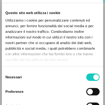
uno/2018-10-03-vivente-e-un-
presente-giornata-inizio-anno-cl
.
Questo sito web utilizza i cookie
[Vertaling].
Utilizziamo i cookie per personalizzare contenuti ed
annunci, per fornire funzionalità dei social media e per
analizzare il nostro traffico. Condividiamo inoltre
informazioni sul modo in cui utilizzi il nostro sito con i
nostri partner che si occupano di analisi dei dati web,
pubblicità e social media, i quali potrebbero combinarle
IL PROGETTO
con altre informazioni che hai fornito loro o che hanno
raccolto dal tuo utilizzo dei loro servizi.
Il portale raccoglie e rende accessibili gli scritti
di Luigi Giussani: quasi 5000 voci bibliografiche,
Selezione
testi integrali in 5 lingue e percorsi tematici
Necessari
del
dedicati.
consenso
Preferenze
NAVIGA