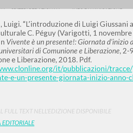
RIA
CRITERI REDAZIONALI
INFO DI NAVIGAZIONE
 Luigi.
“L’introduzione di Luigi Giussani ag
ulturale C. Péguy (Varigotti, 1 novembre 1
In
Vivente è un presente!: Giornata
d’inizio
a
universitari di Comunione e Liberazione
, 2-
LUIGI
e e Liberazione, 2018. Pdf.
www.clonline.org/it/pubblicazioni/tracc
SSANI
te-e-un-presente-giornata-inizio-anno-c
scritti
IL FULL TEXT NELL'EDIZIONE DISPONIBILE
 EDITORIALE