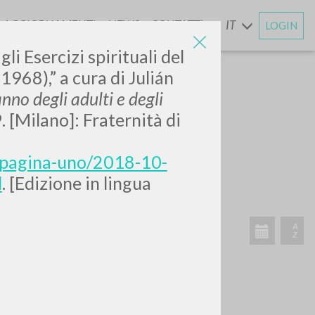
AGGIORNAMENTI
NEWS
CONTATTI
IT
LOGIN
E
li Esercizi spirituali del
968),” a cura di Julián
nno degli adulti e degli
9. [Milano]: Fraternità di
e/pagina-uno/2018-10-
l
. [Edizione in lingua