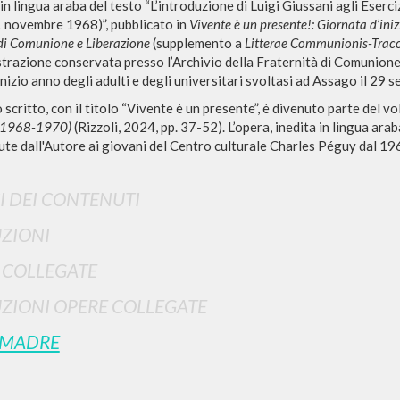
n lingua araba del testo “L’introduzione di Luigi Giussani agli Eserci
 1 novembre 1968)”, pubblicato in
Vivente è un presente!: Giornata d’iniz
 di Comunione e Liberazione
(supplemento a
Litterae Communionis-Trac
strazione conservata presso l’Archivio della Fraternità di Comunione
nizio anno degli adulti e degli universitari svoltasi ad Assago il 29
 scritto, con il titolo “Vivente è un presente”, è divenuto parte del 
(1968-1970)
(Rizzoli, 2024, pp. 37-52). L’opera, inedita in lingua arab
ute dall'Autore ai giovani del Centro culturale Charles Péguy dal 196
RICERCA AVANZATA
i risultati ancora più precisi? Utilizza la
I DEI CONTENUTI
0
DOCUMENTI TROVATI
ZIONI
 COLLEGATE
Visualizza dettagli per tipologia
LINGUA
AUTORE
ANNO
ZIONI OPERE COLLEGATE
 MADRE