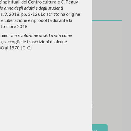
zi spirituali del Centro culturale C. Péguy
io anno degli adulti e degli studenti
ce
, 9, 2018: pp. 3-12). Lo scritto ha origine
 e Liberazione e riprodotta durante la
 settembre 2018.
volume
Una rivoluzione di sé: La vita come
a, raccoglie le trascrizioni di alcune
CERCA
Frase esatta
8 al 1970. [C. C.]
 »
ATTIVITÀ RECENTI
A
Z