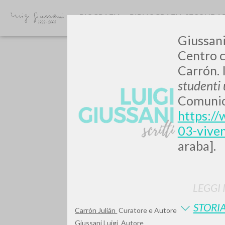
BIOGRAFIA
BIBLIOGRAFIA SECONDA
Giussani,
Centro c
Carrón. 
studenti 
Comunion
https://
GIU
03-viven
araba].
LEGGI 
STORIA
Carrón Julián
Curatore e Autore
Giussani Luigi
Autore