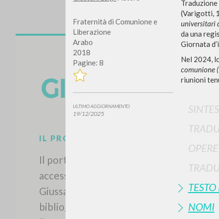
Traduzione i
(Varigotti,
Fraternità di Comunione e
universitari
Liberazione
da una regi
Arabo
Giornata d’i
2018
Nel 2024, lo
Pagine: 8
comunione 
riunioni ten
Vuo
SINTES
ULTIMO AGGIORNAMENTO
19/12/2025
TRADU
OPERE
TIPOLOGIA OPERA
TRADU
TESTO
NOMI