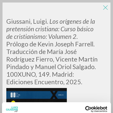
LUIGI
Giussani, Luigi.
Los orígenes de la
pretensión cristiana: Curso básico
de cristianismo: Volumen 2
.
GIUSSANI
Prólogo de Kevin Joseph Farrell.
Traducción de María José
scritti
Rodríguez Fierro, Vicente Martín
Pindado y Manuel Oriol Salgado.
100XUNO, 149. Madrid:
Ediciones Encuentro, 2025.