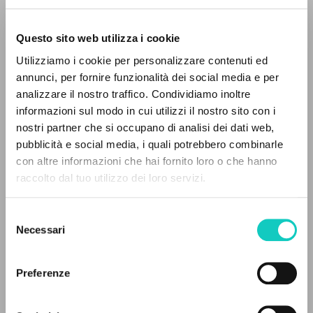
Questo sito web utilizza i cookie
RICERCA AVANZATA »
Utilizziamo i cookie per personalizzare contenuti ed
A
Z
annunci, per fornire funzionalità dei social media e per
analizzare il nostro traffico. Condividiamo inoltre
0
DOCUMENTI TROVATI
informazioni sul modo in cui utilizzi il nostro sito con i
nostri partner che si occupano di analisi dei dati web,
pubblicità e social media, i quali potrebbero combinarle
con altre informazioni che hai fornito loro o che hanno
raccolto dal tuo utilizzo dei loro servizi.
RISULTATI SUCCESSIVI
Farrell Kevin Joseph
Prefazione
Fierro María José Rodríguez
Traduttore
Selezione
Giussani Luigi
Autore
Necessari
del
Oriol Salgado Manuel
Traduttore
consenso
Pindado Vicente Martín
Traduttore
Preferenze
Ediciones Encuentro
Spagnolo