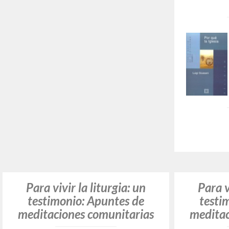
Por qu
básic