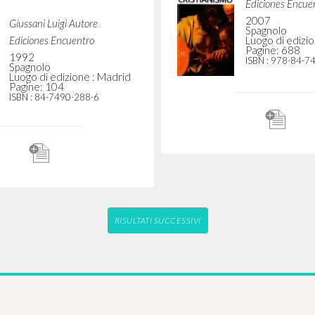
ivir la liturgia: un
Curso básico de cri
monio: Apuntes de
iones comunitarias
Giussani Luigi A
Ediciones Encue
2007
Giussani Luigi Autore
Spagnolo
Ediciones Encuentro
Luogo di edizi
Pagine: 688
1992
ISBN
: 978-84-7
Spagnolo
Luogo di edizione : Madrid
Pagine: 104
ISBN
: 84-7490-288-6
RISULTATI SUCCESSIVI