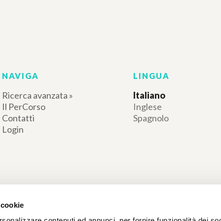
NAVIGA
LINGUA
Ricerca avanzata »
Italiano
Il PerCorso
Inglese
Contatti
Spagnolo
Login
 cookie
rsonalizzare contenuti ed annunci, per fornire funzionalità dei so