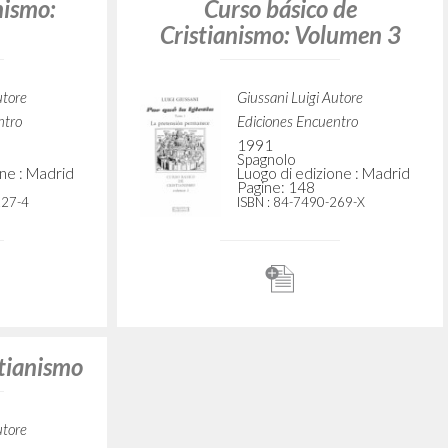
e la
Por qué la Iglesia: Tomo 1:
a: Curso
La pretensión permanece:
nismo:
Curso básico de
Cristianismo: Volumen 3
utore
Giussani Luigi Autore
ntro
Ediciones Encuentro
1991
Spagnolo
one : Madrid
Luogo di edizione : Madrid
Pagine: 148
227-4
ISBN
: 84-7490-269-X