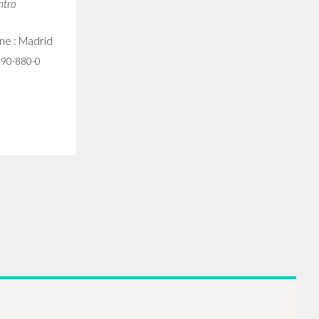
stianismo
utore
ntro
one : Madrid
490-880-0