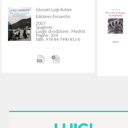
Para vivir la liturgia: un
Para v
testimonio: Apuntes de
testi
meditaciones comunitarias
meditac
Giussani Luigi Autore
Ediciones Encuentro
2007
Spagnolo
Luogo di edizione : Madrid
Pagine: 104
ISBN
: 978-84-7490-815-0