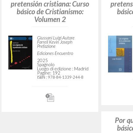
Los orígenes de la
Los
pretensión cristiana: Curso
pretens
básico de Cristianismo:
básic
Volumen 2
Giussani Luigi Autore
Farrell Kevin Joseph
Prefazione
Ediciones Encuentro
2025
Spagnolo
Luogo di edizione : Madrid
Pagine: 192
ISBN
: 978-84-1339-244-8