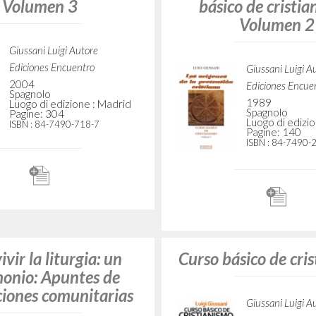
é la Iglesia: Curso
Los orígenes d
o de cristianismo:
pretensión cristian
Volumen 3
básico de cristia
Volumen 2
Giussani Luigi Autore
Ediciones Encuentro
Giussani Luigi A
2004
Ediciones Encue
Spagnolo
1989
Luogo di edizione : Madrid
Spagnolo
Pagine: 304
Luogo di edizi
ISBN
: 84-7490-718-7
Pagine: 140
ISBN
: 84-7490-