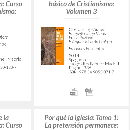
e la
Por qué la Iglesia: Curso
a: Curso
básico de Cristianismo:
nismo:
Volumen 3
Giussani Luigi Autore
Bergoglio Jorge Mario
utore
Presentazione
Blázquez Ricardo Prologo
ntro
Ediciones Encuentro
2014
one : Madrid
Spagnolo
Luogo di edizione : Madrid
920-120-7
Pagine: 336
ISBN
: 978-84-9055-071-7