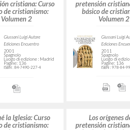
 orígenes de la
Los orígenes d
ión cristiana: Curso
pretensión cristian
o de cristianismo:
básico de cristia
Volumen 2
Volumen 2
Giussani Luigi Autore
Giussani Luigi A
Ediciones Encuentro
Ediciones Encue
2001
2011
Spagnolo
Spagnolo
Luogo di edizione : Madrid
Luogo di edizi
Pagine: 136
Pagine: 136
ISBN
: 84-7490-227-4
ISBN
: 978-84-9