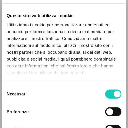
Questo sito web utilizza i cookie
Utilizziamo i cookie per personalizzare contenuti ed
annunci, per fornire funzionalità dei social media e per
IL PROGETTO
analizzare il nostro traffico. Condividiamo inoltre
informazioni sul modo in cui utilizzi il nostro sito con i
Il portale raccoglie e rende accessibili gli scritti
nostri partner che si occupano di analisi dei dati web,
Fierro María José Rodríguez
Traduttore
di Luigi Giussani: quasi 5000 voci bibliografiche,
pubblicità e social media, i quali potrebbero combinarle
Giussani Luigi
Autore
testi integrali in 5 lingue e percorsi tematici
con altre informazioni che hai fornito loro o che hanno
Pindado Vicente Martín
Traduttore
dedicati.
raccolto dal tuo utilizzo dei loro servizi.
Ediciones Encuentro
Selezione
Spagnolo
NAVIGA
Necessari
del
1989
Pagine: 140
consenso
Ricerca avanzata »
Il PerCorso
Preferenze
Contatti
Login
ULTIMO AGGIORNAMENTO