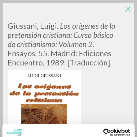
Giussani, Luigi.
Los orígenes de la
pretensión cristiana: Curso básico
de cristianismo: Volumen 2
.
Ensayos, 55. Madrid: Ediciones
A
Z
Encuentro, 1989. [Traducción].
0
DOCUMENTI TROVATI
RISULTATI SUCCESSIVI