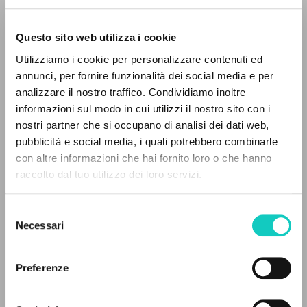
Questo sito web utilizza i cookie
Utilizziamo i cookie per personalizzare contenuti ed
annunci, per fornire funzionalità dei social media e per
analizzare il nostro traffico. Condividiamo inoltre
informazioni sul modo in cui utilizzi il nostro sito con i
Giussani Luigi
Autore
nostri partner che si occupano di analisi dei dati web,
pubblicità e social media, i quali potrebbero combinarle
Jaca Book
IL PROGETTO
Italiano
con altre informazioni che hai fornito loro o che hanno
1988
raccolto dal tuo utilizzo dei loro servizi.
Il portale raccoglie e rende accessibili gli scritti
Pagine: 152
di Luigi Giussani: quasi 5000 voci bibliografiche,
Selezione
testi integrali in 5 lingue e percorsi tematici
Necessari
del
dedicati.
consenso
ULTIMO AGGIORNAMENTO
03/02/2026
Preferenze
NAVIGA