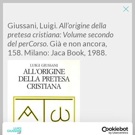
Giussani, Luigi.
All’origine della
pretesa cristiana: Volume secondo
del perCorso.
Già e non ancora,
158. Milano: Jaca Book, 1988.
RICERCA AVANZATA »
A
Z
0
DOCUMENTI TROVATI
RISULTATI SUCCESSIVI