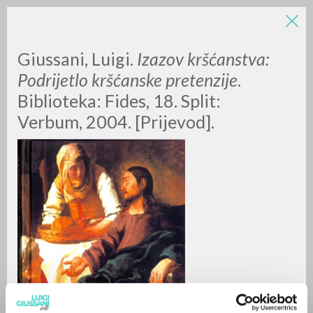
Giussani, Luigi.
Izazov kršćanstva:
Podrijetlo kršćanske pretenzije
.
Biblioteka: Fides, 18. Split:
Verbum, 2004. [Prijevod].
A
Z
0
DOCUMENTI TROVATI
RISULTATI SUCCESSIVI