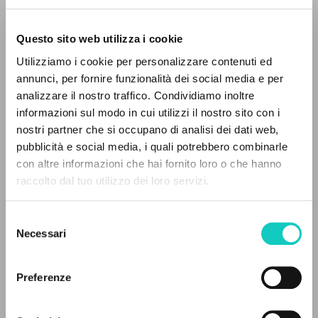
Questo sito web utilizza i cookie
Utilizziamo i cookie per personalizzare contenuti ed
annunci, per fornire funzionalità dei social media e per
IL PROGETTO
analizzare il nostro traffico. Condividiamo inoltre
informazioni sul modo in cui utilizzi il nostro sito con i
Brigljevic-Gozze Mare
Traduttore
Il portale raccoglie e rende accessibili gli scritti
nostri partner che si occupano di analisi dei dati web,
Giussani Luigi
Autore
di Luigi Giussani: quasi 5000 voci bibliografiche,
pubblicità e social media, i quali potrebbero combinarle
Gozze Ivana
Traduttore
testi integrali in 5 lingue e percorsi tematici
con altre informazioni che hai fornito loro o che hanno
dedicati.
raccolto dal tuo utilizzo dei loro servizi.
Verbum
Croato
2004
Selezione
NAVIGA
Pagine: 168
Necessari
del
consenso
Ricerca avanzata »
Il PerCorso
Preferenze
Contatti
ULTIMO AGGIORNAMENTO
Login
25/11/2020