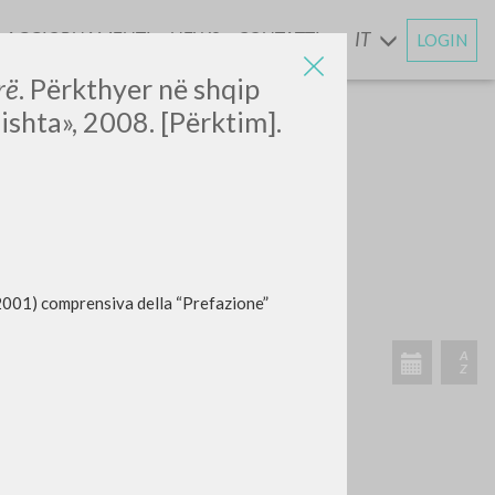
AGGIORNAMENTI
NEWS
CONTATTI
IT
LOGIN
E
rë
. Përkthyer në shqip
ishta», 2008. [Përktim].
CERCA
Frase esatta
 »
 2001) comprensiva della “Prefazione”
ATTIVITÀ RECENTI
A
Z