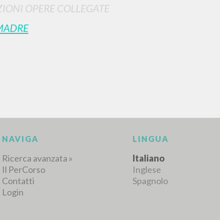
IONI OPERE COLLEGATE
MADRE
RISULTATI SUCCESSIVI
NAVIGA
LINGUA
Ricerca avanzata »
Italiano
Il PerCorso
Inglese