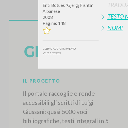
TRADUZ
Enti Botues "Gjergj Fishta"
Albanese
TESTO 
2008
Pagine: 148
NOMI
ULTIMO AGGIORNAMENTO
25/11/2020
IL PROGETTO
Il portale raccoglie e rende