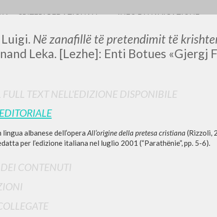
RIA
CRITERI REDAZIONALI
INFO DI NAVIGAZIONE
 Luigi.
Në zanafillë të pretendimit të krishte
nand Leka. [Lezhe]: Enti Botues «Gjergj F
L FULL TEXT NELL'EDIZIONE DISPONIBILE
 EDITORIALE
RICERCA AVANZATA
i risultati ancora più precisi? Utilizza la
 lingua albanese dell’opera
All’origine della pretesa cristiana
(Rizzoli,
0
DOCUMENTI TROVATI
datta per l’edizione italiana nel luglio 2001 (“Parathёnie”, pp. 5-6).
I DEI CONTENUTI
Visualizza dettagli per tipologia
IONI
LINGUA
AUTORE
ANNO
COLLEGATE