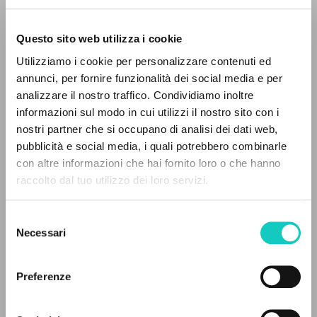
Questo sito web utilizza i cookie
Utilizziamo i cookie per personalizzare contenuti ed
annunci, per fornire funzionalità dei social media e per
IL PROGETTO
analizzare il nostro traffico. Condividiamo inoltre
informazioni sul modo in cui utilizzi il nostro sito con i
Il portale raccoglie e rende accessibili gli scritti
nostri partner che si occupano di analisi dei dati web,
di Luigi Giussani: quasi 5000 voci bibliografiche,
pubblicità e social media, i quali potrebbero combinarle
testi integrali in 5 lingue e percorsi tematici
con altre informazioni che hai fornito loro o che hanno
dedicati.
Farrell Kevin Joseph
Autore
raccolto dal tuo utilizzo dei loro servizi.
Giussani Luigi
Autore
Selezione
NAVIGA
Ediciones Encuentro
Necessari
del
Spagnolo
consenso
Ricerca avanzata »
2025
Il PerCorso
Pagine: 5
Preferenze
Contatti
Login