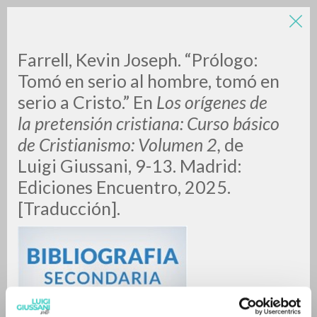
Farrell, Kevin Joseph. “Prólogo:
Tomó en serio al hombre, tomó en
serio a Cristo.” En
Los orígenes de
la pretensión cristiana: Curso básico
A
Z
de Cristianismo: Volumen 2,
de
Luigi Giussani, 9-13. Madrid:
0
DOCUMENTI TROVATI
Ediciones Encuentro, 2025.
[Traducción].
RISULTATI SUCCESSIVI