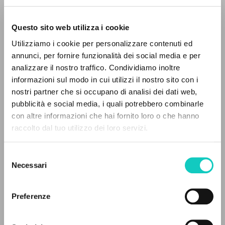
Questo sito web utilizza i cookie
Utilizziamo i cookie per personalizzare contenuti ed
annunci, per fornire funzionalità dei social media e per
IL PROGETTO
analizzare il nostro traffico. Condividiamo inoltre
informazioni sul modo in cui utilizzi il nostro sito con i
Il portale raccoglie e rende accessibili gli scritti
nostri partner che si occupano di analisi dei dati web,
Farrell Kevin Joseph
Autore
di Luigi Giussani: quasi 5000 voci bibliografiche,
pubblicità e social media, i quali potrebbero combinarle
Giussani Luigi
Autore
testi integrali in 5 lingue e percorsi tematici
con altre informazioni che hai fornito loro o che hanno
dedicati.
raccolto dal tuo utilizzo dei loro servizi.
BUR Rizzoli
Italiano
2025
Selezione
NAVIGA
Pagine: 5
Necessari
del
consenso
Ricerca avanzata »
Il PerCorso
Preferenze
Contatti
ULTIMO AGGIORNAMENTO
Login
23/03/2026