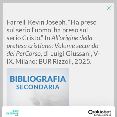
Farrell, Kevin Joseph. “Ha preso
sul serio l’uomo, ha preso sul
serio Cristo.” In
All’origine della
pretesa cristiana: Volume secondo
A
Z
del PerCorso
, di Luigi Giussani, V-
IX. Milano: BUR Rizzoli, 2025.
0
DOCUMENTI TROVATI
RISULTATI SUCCESSIVI