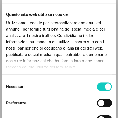
Questo sito web utilizza i cookie
Utilizziamo i cookie per personalizzare contenuti ed
annunci, per fornire funzionalità dei social media e per
analizzare il nostro traffico. Condividiamo inoltre
informazioni sul modo in cui utilizzi il nostro sito con i
nostri partner che si occupano di analisi dei dati web,
Giussani Luigi
Autore
pubblicità e social media, i quali potrebbero combinarle
IL PROGETTO
con altre informazioni che hai fornito loro o che hanno
Cooperativa Editoriale Nuovo Mondo
raccolto dal tuo utilizzo dei loro servizi.
Italiano
Il portale raccoglie e rende accessibili gli scritti
1992
di Luigi Giussani: quasi 5000 voci bibliografiche,
Pagine: 32
Selezione
testi integrali in 5 lingue e percorsi tematici
Necessari
del
dedicati.
consenso
Preferenze
ULTIMO AGGIORNAMENTO
25/11/2024
NAVIGA