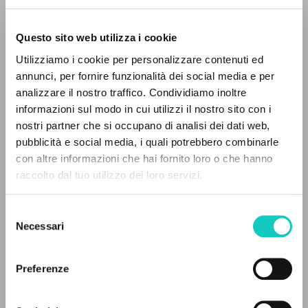
Questo sito web utilizza i cookie
Utilizziamo i cookie per personalizzare contenuti ed
annunci, per fornire funzionalità dei social media e per
analizzare il nostro traffico. Condividiamo inoltre
informazioni sul modo in cui utilizzi il nostro sito con i
nostri partner che si occupano di analisi dei dati web,
pubblicità e social media, i quali potrebbero combinarle
IL PROGETTO
con altre informazioni che hai fornito loro o che hanno
Giussani Luigi
Autore
raccolto dal tuo utilizzo dei loro servizi.
Il portale raccoglie e rende accessibili gli scritti
Comunione e Liberazione
di Luigi Giussani: quasi 5000 voci bibliografiche,
Italiano
Selezione
testi integrali in 5 lingue e percorsi tematici
1995
Necessari
del
dedicati.
Pagine: 12
consenso
Preferenze
NAVIGA
ULTIMO AGGIORNAMENTO