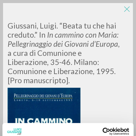
Giussani, Luigi. “Beata tu che hai
creduto.” In
In cammino con Maria:
Pellegrinaggio dei Giovani d’Europa
,
a cura di Comunione e
Liberazione, 35-46. Milano:
Comunione e Liberazione, 1995.
RICERCA AVANZATA »
[Pro manuscripto].
A
Z
0
DOCUMENTI TROVATI
RISULTATI SUCCESSIVI