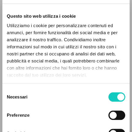
Questo sito web utilizza i cookie
RICERCA AVANZATA »
Utilizziamo i cookie per personalizzare contenuti ed
A
Z
annunci, per fornire funzionalità dei social media e per
Giussani Luigi
Autore
analizzare il nostro traffico. Condividiamo inoltre
0
DOCUMENTI TROVATI
informazioni sul modo in cui utilizzi il nostro sito con i
Italiano
CL-Litterae Communionis
nostri partner che si occupano di analisi dei dati web,
1993
pubblicità e social media, i quali potrebbero combinarle
Pagine: 4
con altre informazioni che hai fornito loro o che hanno
raccolto dal tuo utilizzo dei loro servizi.
RISULTATI SUCCESSIVI
Selezione
ULTIMO AGGIORNAMENTO
14/02/2025
Necessari
del
consenso
Preferenze
FULL TEXT