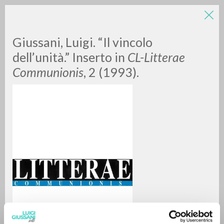
LUIGI
Giussani, Luigi. “Il vincolo
dell’unità.” Inserto in
CL-Litterae
Communionis
, 2 (1993).
GIUSSANI
scritti