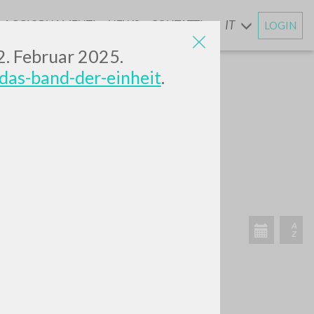
AGGIORNAMENTI
NEWS
CONTATTI
IT
LOGIN
E
12. Februar 2025.
das-band-der-einheit
.
CERCA
Frase esatta
 »
ATTIVITÀ RECENTI
A
Z