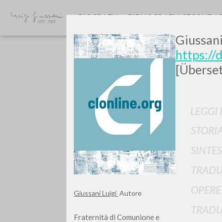
BIOGRAFIA
BIBLIOGRAFIA SECONDA
Giussani
https://
[Überset
LEGGI 
Vuo
STORIA
SINTES
TRADU
OPERE
TIPOLOGIA OPERA
Giussani Luigi
Autore
TRADU
Fraternità di Comunione e