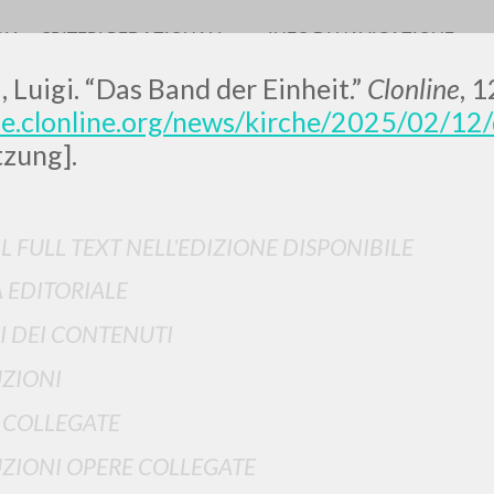
RIA
CRITERI REDAZIONALI
INFO DI NAVIGAZIONE
, Luigi. “Das Band der Einheit.”
Clonline
, 
de.clonline.org/news/kirche/2025/02/12/
zung].
IL FULL TEXT NELL'EDIZIONE DISPONIBILE
RICERCA AVANZATA
i risultati ancora più precisi? Utilizza la
 EDITORIALE
0
DOCUMENTI TROVATI
I DEI CONTENUTI
ZIONI
Visualizza dettagli per tipologia
 COLLEGATE
LINGUA
AUTORE
ANNO
ZIONI OPERE COLLEGATE