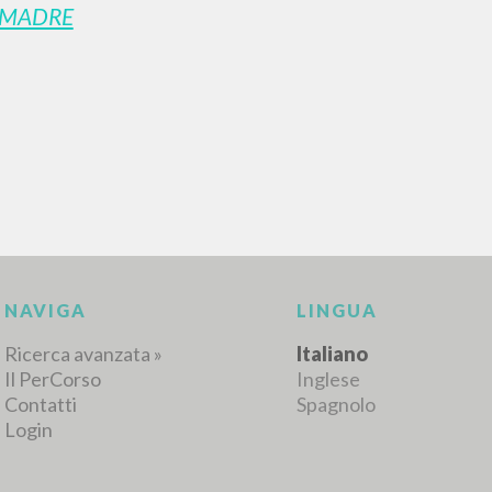
 MADRE
RISULTATI SUCCESSIVI
NAVIGA
LINGUA
Ricerca avanzata »
Italiano
Il PerCorso
Inglese