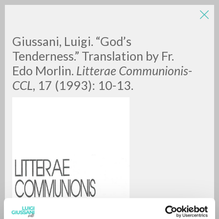
Giussani, Luigi. “God’s
Tenderness.” Translation by Fr.
Edo Morlin.
Litterae Communionis-
CCL
,
17 (1993): 10-13.
A
Z
0
DOCUMENTI TROVATI
RISULTATI SUCCESSIVI