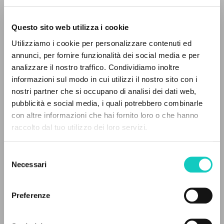
Questo sito web utilizza i cookie
Utilizziamo i cookie per personalizzare contenuti ed
annunci, per fornire funzionalità dei social media e per
IL PROGETTO
analizzare il nostro traffico. Condividiamo inoltre
Giussani Luigi
Autore
informazioni sul modo in cui utilizzi il nostro sito con i
Mörlin Visconti Edo
Traduttore
Il portale raccoglie e rende accessibili gli scritti
nostri partner che si occupano di analisi dei dati web,
di Luigi Giussani: quasi 5000 voci bibliografiche,
pubblicità e social media, i quali potrebbero combinarle
Cowa Publications
testi integrali in 5 lingue e percorsi tematici
Inglese
con altre informazioni che hai fornito loro o che hanno
dedicati.
Litterae Communionis-CCL
raccolto dal tuo utilizzo dei loro servizi.
1993
Pagine: 4
Selezione
NAVIGA
Necessari
del
consenso
Ricerca avanzata »
Il PerCorso
ULTIMO AGGIORNAMENTO
Preferenze
29/07/2025
Contatti
Login