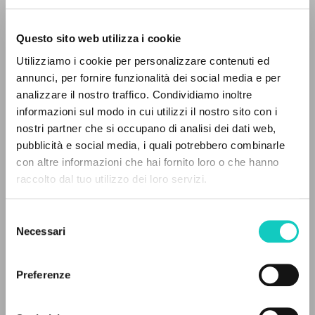
Questo sito web utilizza i cookie
Utilizziamo i cookie per personalizzare contenuti ed
annunci, per fornire funzionalità dei social media e per
analizzare il nostro traffico. Condividiamo inoltre
informazioni sul modo in cui utilizzi il nostro sito con i
nostri partner che si occupano di analisi dei dati web,
pubblicità e social media, i quali potrebbero combinarle
IL PROGETTO
con altre informazioni che hai fornito loro o che hanno
Giussani Luigi
Autore
raccolto dal tuo utilizzo dei loro servizi.
Il portale raccoglie e rende accessibili gli scritti
Comunione e Liberazione
di Luigi Giussani: quasi 5000 voci bibliografiche,
Italiano
Selezione
testi integrali in 5 lingue e percorsi tematici
1995
Necessari
del
dedicati.
Pagine: 5
consenso
Preferenze
NAVIGA
ULTIMO AGGIORNAMENTO