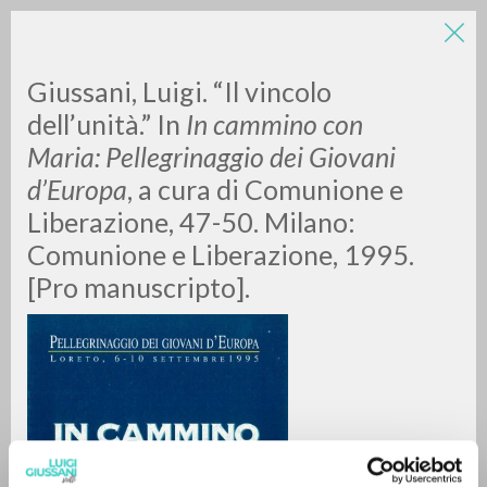
Giussani, Luigi. “Il vincolo
dell’unità.” In
In cammino con
Maria: Pellegrinaggio dei Giovani
d’Europa
, a cura di Comunione e
Liberazione, 47-50. Milano:
Comunione e Liberazione, 1995.
RICERCA AVANZATA »
[Pro manuscripto].
A
Z
0
DOCUMENTI TROVATI
RISULTATI SUCCESSIVI