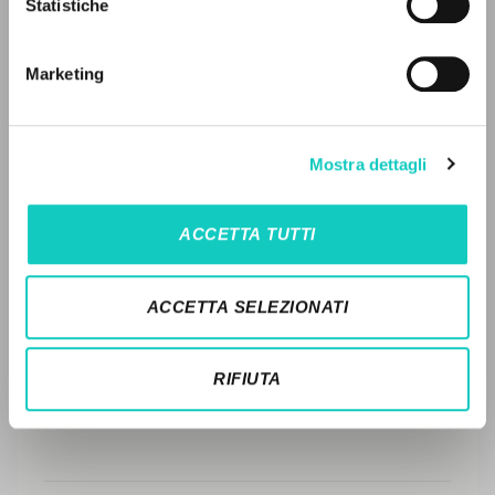
Statistiche
Ricerca avanzata »
FULL TEXT
Il PerCorso
Contatti
Marketing
Login
STORIA EDITORIALE
SINTESI DEI CONTENUTI
LINGUA
Mostra dettagli
TRADUZIONI
Italiano
Inglese
Spagnolo
OPERE COLLEGATE
ACCETTA TUTTI
TRADUZIONI OPERE COLLEGATE
NEWSLETTER
ACCETTA SELEZIONATI
TESTO MADRE
Ricevi aggiornamenti su nuove pubblicazioni,
NOMI
eventi e percorsi editoriali.
RIFIUTA
Iscriviti