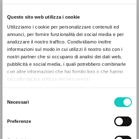
Questo sito web utilizza i cookie
Utilizziamo i cookie per personalizzare contenuti ed
annunci, per fornire funzionalità dei social media e per
analizzare il nostro traffico. Condividiamo inoltre
Giussani Luigi
Autore
informazioni sul modo in cui utilizzi il nostro sito con i
nostri partner che si occupano di analisi dei dati web,
Fraternità di Comunione e Liberazione
pubblicità e social media, i quali potrebbero combinarle
Portoghese BR
IL PROGETTO
con altre informazioni che hai fornito loro o che hanno
clonline.org
raccolto dal tuo utilizzo dei loro servizi.
2025
Il portale raccoglie e rende accessibili gli scritti
Pagine: 4
di Luigi Giussani: quasi 5000 voci bibliografiche,
Selezione
testi integrali in 5 lingue e percorsi tematici
Necessari
del
dedicati.
consenso
ULTIMO AGGIORNAMENTO
03/06/2025
Preferenze
NAVIGA