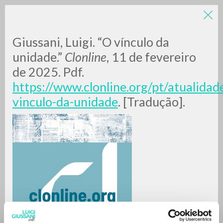
Giussani, Luigi. “O vínculo da
unidade.”
Clonline
, 11 de fevereiro
de 2025. Pdf.
https://www.clonline.org/pt/atualidade
vinculo-da-unidade
. [Tradução].
RICERCA AVANZATA »
A
Z
0
DOCUMENTI TROVATI
RISULTATI SUCCESSIVI