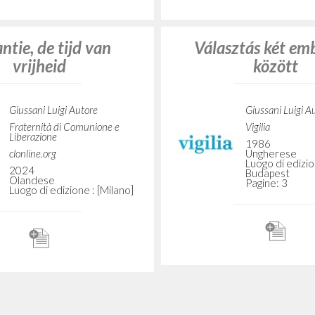
clonline.org
Spagnolo
Luogo di edizi
2024
Aires
Spagnolo
Pagine: 5
Luogo di edizione : [Milano]
ze, il tempo della
Vacanze, il tempo
libertà
libertà
Giussani Luigi Autore
Giussani Luigi A
Fraternità di Comunione e
Fraternità di C
Liberazione
Liberazione
clonline.org
clonline.org
2017
2024
Italiano
Italiano
Luogo di edizione : [Milano]
Luogo di edizio