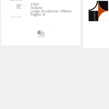
"Valore educativo della
"Valo
scuola libera." In La libertà
scuola
della scuola
Pens