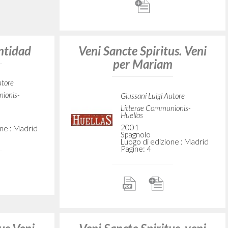
2004
nionis-CL
Russo
Luogo di edizione : Mosca
Pagine: 3
ne :
Vaterschaft und
Zugehörigkeit: Eine
personliche Erfahrung
Giussani Luigi Autore
CL
1999
Tedesco
Luogo di edizione :
Pollenfeld
Pagine: 3