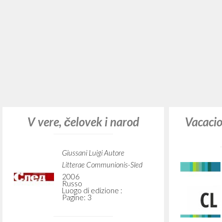
V dobry put'
V g
Giussani Luigi Autore
Fraternità di Comunione e
Liberazione
clonline.org
2011
Russo
Luogo di edizione :