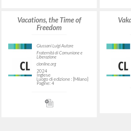
Pagine: 3
Vacances, le temps de la
Vacan
liberté
Giussani Luigi Autore
Fraternità di Comunione e
Liberazione
clonline.org
2024
Francese
Luogo di edizione : [Milano]