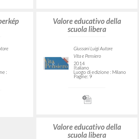
clonline.org
one : Buenos
2024
Catalano
Luogo di edizione : [Milano]
 della
Vacanze, il tempo della
libertà
utore
Giussani Luigi Autore
omunione e
Fraternità di Comunione e
Liberazione
clonline.org
2022
Italiano
ne : [Milano]
Luogo di edizione : [Milano]