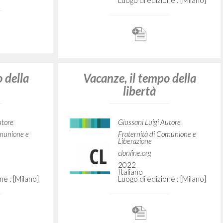
Giussani Luigi Autore
Litterae Communionis-Sled
2006
Russo
Luogo di edizione :
Pagine: 1
ionales:
Vacances, el temps de la
Giussani
llibertat
utore
Giussani Luigi Autore
Fraternità di Comunione e
Liberazione