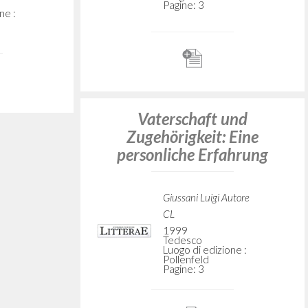
Valore educativo della
scuola libera
Giussani Luigi Autore
Vita e Pensiero
1960
Italiano
Luogo di edizione : Milano
Pagine: 8
 komt de
Vaše Svjatejšestvo
Giussani Luigi Autore
Litterae Communionis-Sled
utore