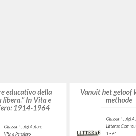
ntie, de tijd van
Választás két em
vrijheid
között
Giussani Luigi Autore
Giussani Luigi A
Fraternità di Comunione e
Vigilia
Liberazione
1986
clonline.org
Ungherese
Luogo di edizio
2024
Budapest
Olandese
Pagine: 3
Luogo di edizione : [Milano]