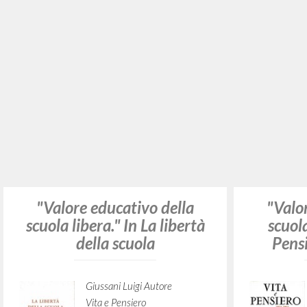
Vacations, the Time of
Vaka
Freedom
Giussani Luigi Autore
Fraternità di Comunione e
Liberazione
clonline.org
2024
Inglese
Luogo di edizione : [Milano]
Pagine: 4