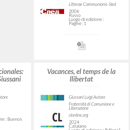
ve my
V poiskach čelovečeskogo
em Ego
litsa
o sposoba
Giussani Luigi Autore
Vicini Anna Curatore
Christianskaja Rossija
utore
1997
omunione e
Russo
Luogo di edizione : Milan-
Moskva
Pagine: 208
ne : [Milano]
V prostote serdtsa moego ja
s radost'yu otdal Tebe vse