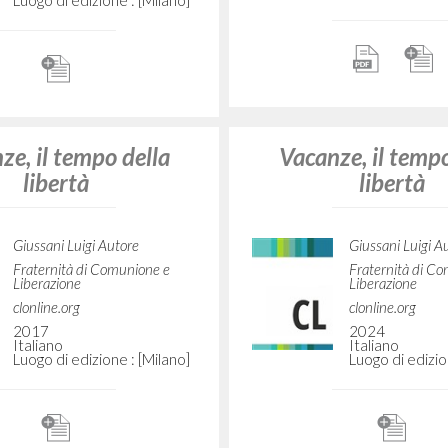
nes, el tiempo de la
Vacaciones Internac
libertad
Síntesis por Luigi 
Giussani Luigi Autore
Giussani Luigi A
Fraternità di Comunione e
CL
Liberazione
1987