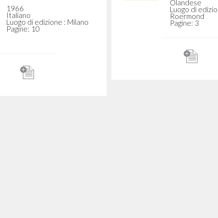
re educativo della
Vanuit het geloof
 libera." In Vita e
methode
iero: 1914-1964
Giussani Luigi A