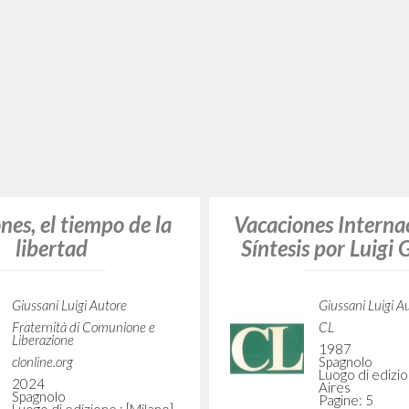
lubine suščego
V našem edinst
opytno pereživaj
prisutstvie, i inog
Giussani Luigi Autore
net
Litterae Communionis-Sled
2006
Russo
Luogo di edizione :
Giussani Luigi A
Pagine: 11
Fraternità di C
Liberazione
clonline.org
2026
Russo
Luogo di edizio