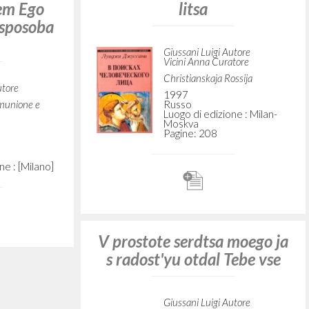
CERCA
Frase esatta
 »
ATTIVITÀ RECENTI
A
Z