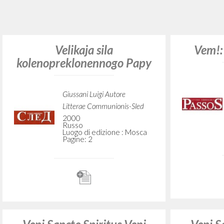
Giussani Luigi Autore
Vita e Pensiero
1960
Italiano
Luogo di edizione : Milano
Pagine: 8