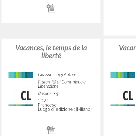
V vere, čelovek i narod
Vacacio
Giussani Luigi Autore
Litterae Communionis-Sled
2006
Russo
Luogo di edizione :