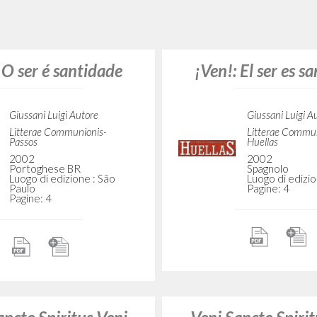
Litterae Commu
Giussani Luigi Autore
1994
Vita e Pensiero
Olandese
1966
Luogo di edizio
Italiano
Roermond
Luogo di edizione : Milano
Pagine: 3
Pagine: 10