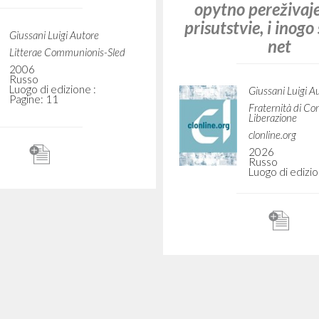
RICERCA AVANZATA
i risultati ancora più precisi? Utilizza la
112
DOCUMENTI TROVATI
Visualizza dettagli per tipologia
LINGUA
AUTORE
ANNO