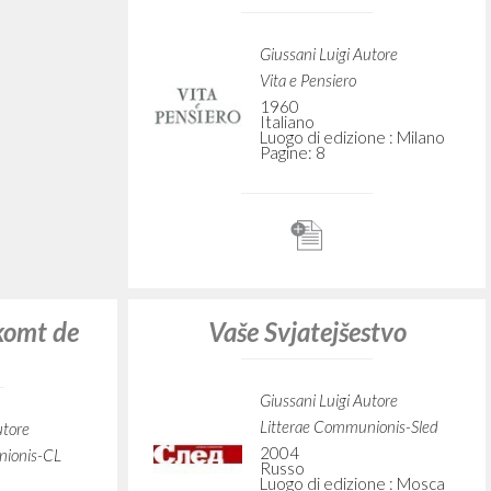
berkép
Valore educativo della
scuola libera
utore
Giussani Luigi Autore
Vita e Pensiero
2014
Italiano
ne :
Luogo di edizione : Milano
Pagine: 9