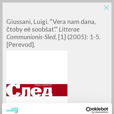
LUIGI
Giussani, Luigi. “Vera nam dana,
čtoby eë soobšat’.”
Litterae
GIUSSANI
Communionis-Sled
, [1] (2005): 1-5.
[Perevod].
scritti