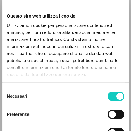
Questo sito web utilizza i cookie
RICERCA AVANZATA »
Utilizziamo i cookie per personalizzare contenuti ed
A
Z
annunci, per fornire funzionalità dei social media e per
analizzare il nostro traffico. Condividiamo inoltre
Giussani Luigi
Autore
0
DOCUMENTI TROVATI
informazioni sul modo in cui utilizzi il nostro sito con i
nostri partner che si occupano di analisi dei dati web,
Russo
pubblicità e social media, i quali potrebbero combinarle
Litterae Communionis-Sled
con altre informazioni che hai fornito loro o che hanno
2005
Pagine: 5
raccolto dal tuo utilizzo dei loro servizi.
RISULTATI SUCCESSIVI
Selezione
Necessari
del
ULTIMO AGGIORNAMENTO
consenso
14/07/2020
Preferenze